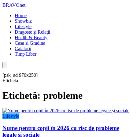
BRAVOnet
Home
Showbiz
Lifestyle
Dragoste și Relații
Health & Beauty
Casa si Gradina
Calatorii
Timp Liber
[psk_ad 970x250]
Eticheta
Etichetă: probleme
Lifestyle
Nume pentru copii în 2026 cu risc de probleme
legale și sociale