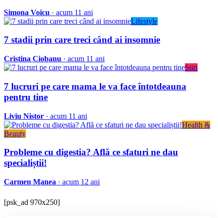
Simona Voicu
· acum 11 ani
Lifestyle
7 stadii prin care treci când ai insomnie
Cristina Ciobanu
· acum 11 ani
Stiri
7 lucruri pe care mama le va face întotdeauna
pentru tine
Liviu Nistor
· acum 11 ani
Health &
Beauty
Probleme cu digestia? Află ce sfaturi ne dau
specialiștii!
Carmen Manea
· acum 12 ani
[psk_ad 970x250]