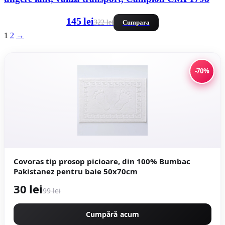
145 lei
322 lei
Cumpara
1
2
→
-70%
Covoras tip prosop picioare, din 100% Bumbac
Pakistanez pentru baie 50x70cm
30 lei
99 lei
Cumpără acum