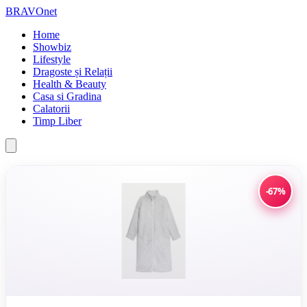
BRAVOnet
Home
Showbiz
Lifestyle
Dragoste și Relații
Health & Beauty
Casa si Gradina
Calatorii
Timp Liber
-67%