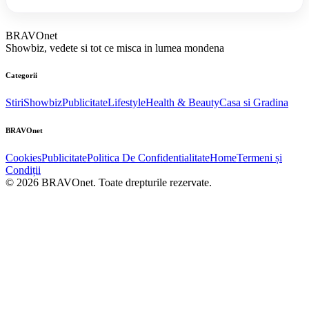
BRAVOnet
Showbiz, vedete si tot ce misca in lumea mondena
Categorii
Stiri
Showbiz
Publicitate
Lifestyle
Health & Beauty
Casa si Gradina
BRAVOnet
Cookies
Publicitate
Politica De Confidentialitate
Home
Termeni și
Condiții
© 2026 BRAVOnet. Toate drepturile rezervate.