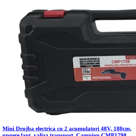
Mini Drujba electrica cu 2 acumulatori 48V, 180cm,
ungere lant, valiza transport, Campion CMP1798