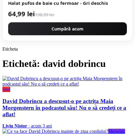
Halat pufos de baie cu fermoar - Gri deschis
64,99 lei
198,99 lei
Cumpără acum
Eticheta
Etichetă: david dobrincu
Stiri
David Dobrincu a descusut-o pe actrița Maia
Morgenstern în podcastul său! Nu o să credeți ce a
aflat!
Liviu Nistor
· acum 3 ani
Showbiz