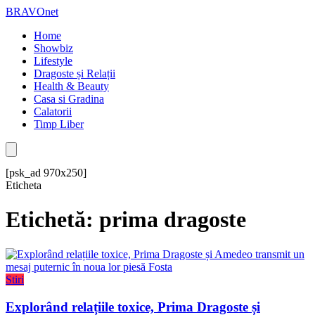
BRAVOnet
Home
Showbiz
Lifestyle
Dragoste și Relații
Health & Beauty
Casa si Gradina
Calatorii
Timp Liber
[psk_ad 970x250]
Eticheta
Etichetă: prima dragoste
Stiri
Explorând relațiile toxice, Prima Dragoste și