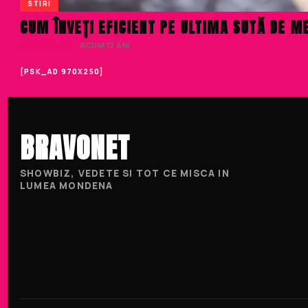
STIRI
CUM ÎNVEȚI EFICIENT PE ULTIMA SUTĂ DE M
LIVIU NISTOR
· ACUM 12 ANI
[PSK_AD 970X250]
BRAVONET
SHOWBIZ, VEDETE SI TOT CE MISCA IN
LUMEA MONDENA