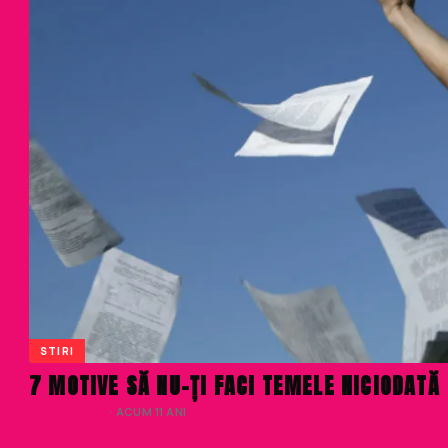
STIRI
7 MOTIVE SĂ NU-ȚI FACI TEMELE NICIODATĂ
LIVIU NISTOR
· ACUM 11 ANI