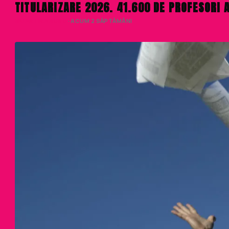
TITULARIZARE 2026. 41.600 DE PROFESORI 
VALENTINA RUSU
· ACUM 2 SĂPTĂMÂNI