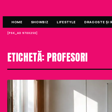
HOME
SHOWBIZ
LIFESTYLE
DRAGOSTE ȘI R
[PSK_AD 970X250]
ETICHETA
ETICHETĂ: PROFESORI