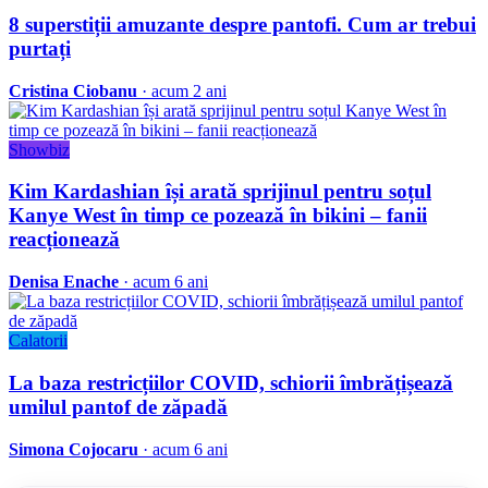
8 superstiții amuzante despre pantofi. Cum ar trebui
purtați
Cristina Ciobanu
· acum 2 ani
Showbiz
Kim Kardashian își arată sprijinul pentru soțul
Kanye West în timp ce pozează în bikini – fanii
reacționează
Denisa Enache
· acum 6 ani
Calatorii
La baza restricțiilor COVID, schiorii îmbrățișează
umilul pantof de zăpadă
Simona Cojocaru
· acum 6 ani