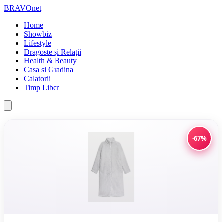
BRAVOnet
Home
Showbiz
Lifestyle
Dragoste și Relații
Health & Beauty
Casa si Gradina
Calatorii
Timp Liber
-67%