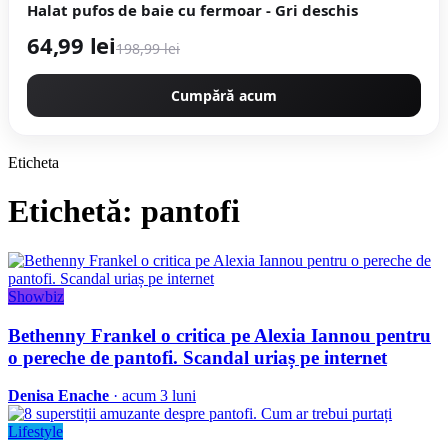
Halat pufos de baie cu fermoar - Gri deschis
64,99 lei
198,99 lei
Cumpără acum
Eticheta
Etichetă: pantofi
Showbiz
Bethenny Frankel o critica pe Alexia Iannou pentru
o pereche de pantofi. Scandal uriaș pe internet
Denisa Enache
· acum 3 luni
Lifestyle