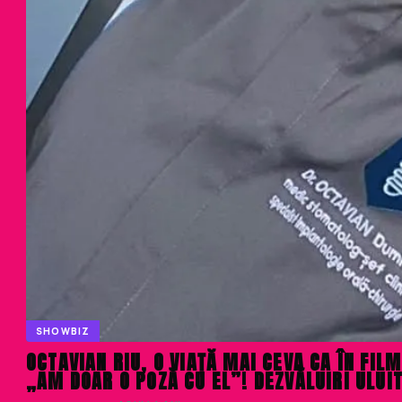
SHOWBIZ
OCTAVIAN RIU, O VIAȚĂ MAI CEVA CA ÎN FIL
„AM DOAR O POZĂ CU EL”! DEZVĂLUIRI ULUI