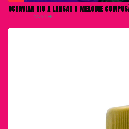
OCTAVIAN RIU A LANSAT O MELODIE COMPUS
LIVIU NISTOR
· ACUM 4 ANI
2%