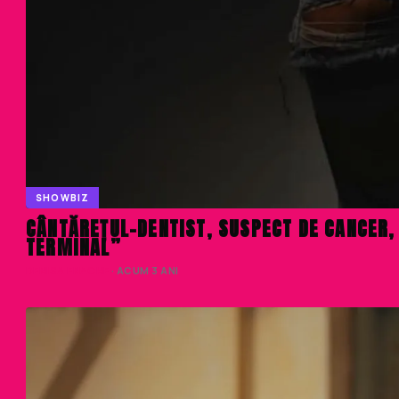
SHOWBIZ
CÂNTĂREȚUL-DENTIST, SUSPECT DE CANCER,
TERMINAL”
DENISA ENACHE
· ACUM 3 ANI