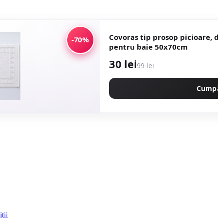
Covoras tip prosop picioare,
-70%
pentru baie 50x70cm
30 lei
99 lei
Cump
ții