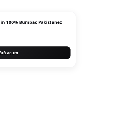
 din 100% Bumbac Pakistanez
ără acum