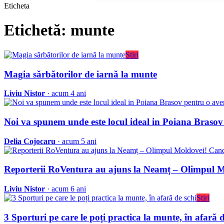
Eticheta
Etichetă: munte
Stiri
Magia sărbătorilor de iarnă la munte
Liviu Nistor
· acum 4 ani
Noi va spunem unde este locul ideal in Poiana Braso
Delia Cojocaru
· acum 5 ani
Reporterii RoVentura au ajuns la Neamț – Olimpul Mo
Liviu Nistor
· acum 6 ani
Stiri
3 Sporturi pe care le poți practica la munte, în afară d