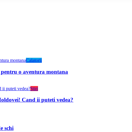
Calatorii
v pentru o aventura montana
Stiri
ldovei! Cand ii puteti vedea?
e schi