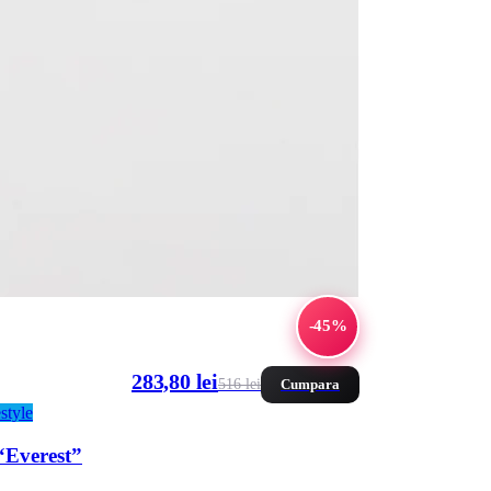
-45%
283,80 lei
516 lei
Cumpara
style
 “Everest”