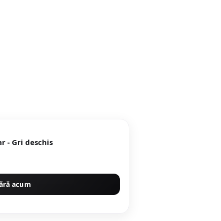
r - Gri deschis
ără acum