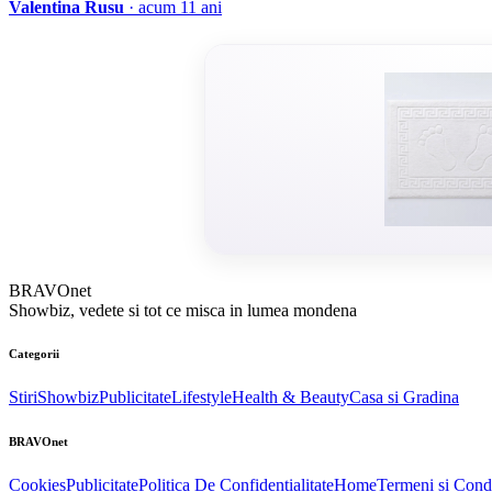
Valentina Rusu
· acum 11 ani
BRAVOnet
Showbiz, vedete si tot ce misca in lumea mondena
Categorii
Stiri
Showbiz
Publicitate
Lifestyle
Health & Beauty
Casa si Gradina
BRAVOnet
Cookies
Publicitate
Politica De Confidentialitate
Home
Termeni și Condi