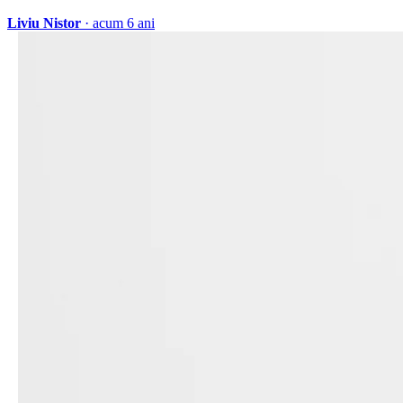
Liviu Nistor
· acum 6 ani