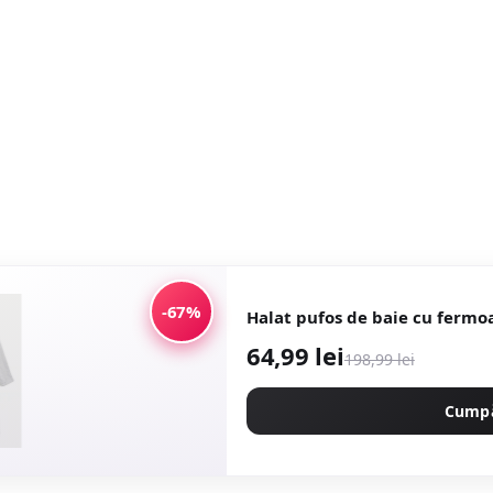
-67%
Halat pufos de baie cu fermoa
64,99 lei
198,99 lei
Cump