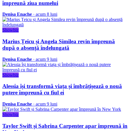
împreună ziua numelui
Denisa Enache
· acum 8 luni
Showbiz
Marius Țeicu și Angela Similea revin împreună
după o absență îndelungată
Denisa Enache
· acum 9 luni
Showbiz
Alessia își transformă viața și îmbrățișează o nouă
putere împreună cu fiul ei
Denisa Enache
· acum 9 luni
Showbiz
Taylor Swift și Sabrina Carpenter apar împreună în