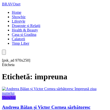
BRAVOnet
Home
Showbiz
Lifestyle
Dragoste și Relații
Health & Beauty
Casa si Gradina
Calatorii
Timp Liber
[psk_ad 970x250]
Eticheta
Etichetă: impreuna
Showbiz
Andreea Bălan și Victor Cornea sărbătoresc