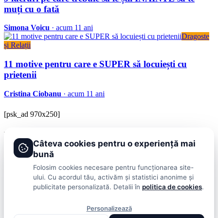
muți cu o fată
Simona Voicu
· acum 11 ani
Dragoste
și Relații
11 motive pentru care e SUPER să locuiești cu
prietenii
Cristina Ciobanu
· acum 11 ani
[psk_ad 970x250]
BRAVOnet
Câteva cookies pentru o experiență mai
Showbiz, vedete si tot ce misca in lumea mondena
bună
Categorii
Folosim cookies necesare pentru funcționarea site-
ului. Cu acordul tău, activăm și statistici anonime și
Stiri
Showbiz
Publicitate
Lifestyle
Health & Beauty
Casa si Gradina
publicitate personalizată. Detalii în
politica de cookies
.
BRAVOnet
Personalizează