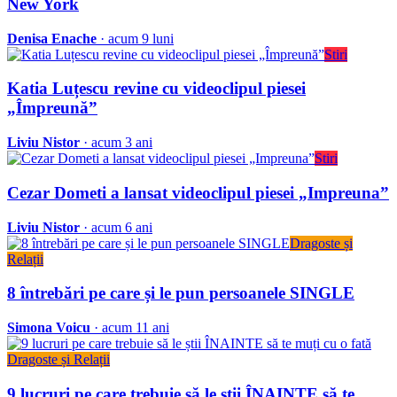
New York
Denisa Enache
· acum 9 luni
Stiri
Katia Luțescu revine cu videoclipul piesei
„Împreună”
Liviu Nistor
· acum 3 ani
Stiri
Cezar Dometi a lansat videoclipul piesei „Impreuna”
Liviu Nistor
· acum 6 ani
Dragoste și
Relații
8 întrebări pe care și le pun persoanele SINGLE
Simona Voicu
· acum 11 ani
Dragoste și Relații
9 lucruri pe care trebuie să le știi ÎNAINTE să te