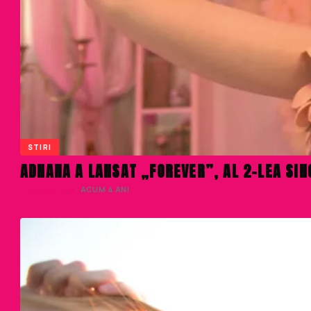
STIRI
ADNANA A LANSAT „FOREVER”, AL 2-LEA SING
LIVIU NISTOR
· ACUM 4 ANI