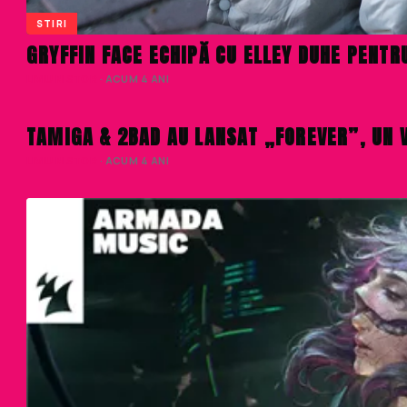
STIRI
GRYFFIN FACE ECHIPĂ CU ELLEY DUHE PENTR
LIVIU NISTOR
· ACUM 4 ANI
STIRI
TAMIGA & 2BAD AU LANSAT „FOREVER”, UN V
LIVIU NISTOR
· ACUM 4 ANI