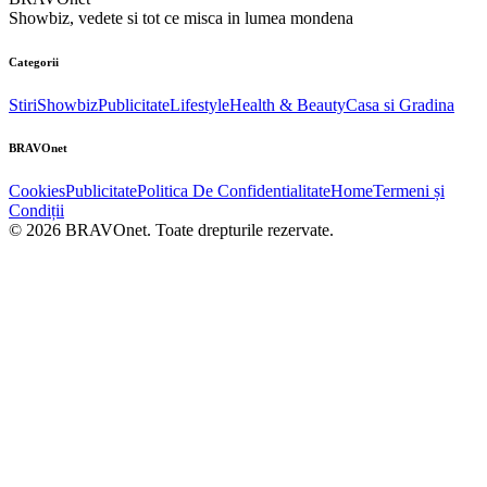
Showbiz, vedete si tot ce misca in lumea mondena
Categorii
Stiri
Showbiz
Publicitate
Lifestyle
Health & Beauty
Casa si Gradina
BRAVOnet
Cookies
Publicitate
Politica De Confidentialitate
Home
Termeni și
Condiții
© 2026 BRAVOnet. Toate drepturile rezervate.