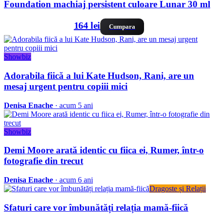
Foundation machiaj persistent culoare Lunar 30 ml
164 lei
Cumpara
Showbiz
Adorabila fiică a lui Kate Hudson, Rani, are un
mesaj urgent pentru copiii mici
Denisa Enache
· acum 5 ani
Showbiz
Demi Moore arată identic cu fiica ei, Rumer, într-o
fotografie din trecut
Denisa Enache
· acum 6 ani
Dragoste și Relații
Sfaturi care vor îmbunătăți relația mamă-fiică