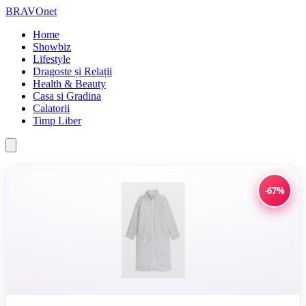
BRAVOnet
Home
Showbiz
Lifestyle
Dragoste și Relații
Health & Beauty
Casa si Gradina
Calatorii
Timp Liber
-67%