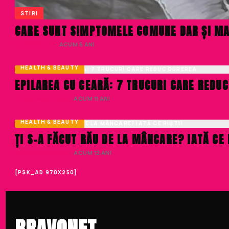
STIRI
CARE SUNT SIMPTOMELE COMUNE DAR ȘI MAI 
LIVIU NISTOR
· ACUM 6 ANI
HEALTH & BEAUTY
EPILAREA CU CEARĂ: 7 TRUCURI CARE REDU
DIANA MUNTEANU
· ACUM 11 ANI
HEALTH & BEAUTY
ȚI S-A FĂCUT RĂU DE LA MÂNCARE? IATĂ CE 
DIANA MUNTEANU
· ACUM 12 ANI
[PSK_AD 970X250]
BRAVONET