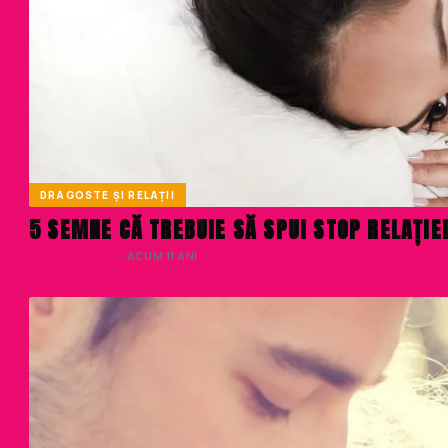
DRAGOSTE ȘI RELAȚII
5 SEMNE CĂ TREBUIE SĂ SPUI STOP RELAȚIE
SIMONA VOICU
· ACUM 11 ANI