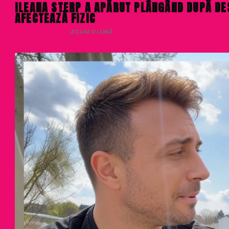
ILEANA STERP A APĂRUT PLÂNGÂND DUPĂ DES
AFECTEAZĂ FIZIC
VALENTINA RUSU
· ACUM O LUNĂ