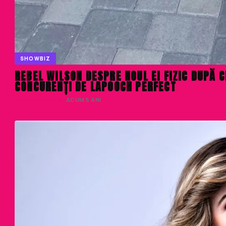
SHOWBIZ
REBEL WILSON DESPRE NOUL EI FIZIC DUPĂ C
CONCURENȚI DE LAPOOCH PERFECT
DENISA ENACHE
· ACUM 5 ANI