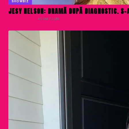
SHOWBIZ
JESY NELSON: DRAMĂ DUPĂ DIAGNOSTIC. S-
DENISA ENACHE
· ACUM 7 LUNI