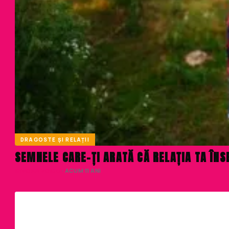
DRAGOSTE ȘI RELAȚII
SEMNELE CARE-ȚI ARATĂ CĂ RELAȚIA TA ÎN
SIMONA VOICU
· ACUM 11 ANI