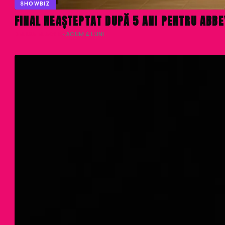
SHOWBIZ
FINAL NEAȘTEPTAT DUPĂ 5 ANI PENTRU ABBE
DENISA ENACHE
· ACUM 4 LUNI