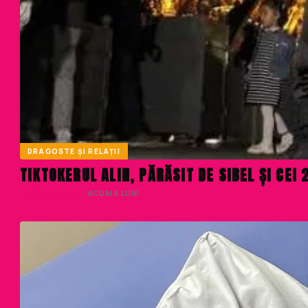
DRAGOSTE ȘI RELAȚII
TIKTOKERUL ALIN, PĂRĂSIT DE SIBEL ȘI CEI
SIMONA VOICU
· ACUM 6 LUNI