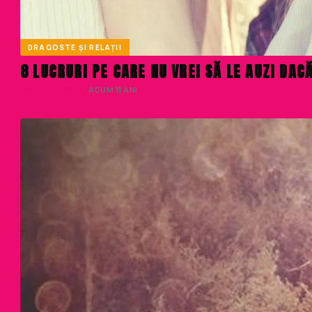
DRAGOSTE ȘI RELAȚII
8 LUCRURI PE CARE NU VREI SĂ LE AUZI DAC
SIMONA VOICU
· ACUM 11 ANI