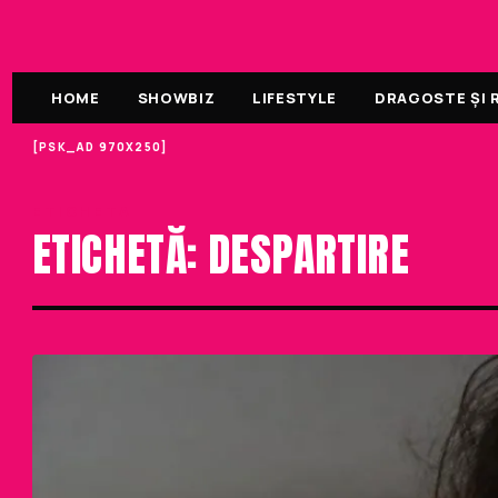
HOME
SHOWBIZ
LIFESTYLE
DRAGOSTE ȘI R
[PSK_AD 970X250]
ETICHETA
ETICHETĂ: DESPARTIRE