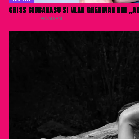
CRISS CIOBANASU SI VLAD GHERMAN DIN „A
DENISA ENACHE
· ACUM 6 ANI