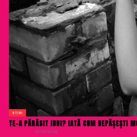
STIRI
TE-A PĂRĂSIT IUBI? IATĂ CUM DEPĂŞEŞTI 
LIVIU NISTOR
· ACUM 10 ANI