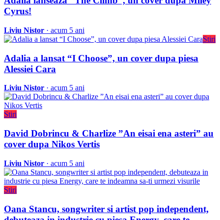
Adalia lanseaza “The Climb”, un cover dupa Miley
Cyrus!
Liviu Nistor
· acum 5 ani
Stiri
Adalia a lansat “I Choose”, un cover dupa piesa
Alessiei Cara
Liviu Nistor
· acum 5 ani
Stiri
David Dobrincu & Charlize ”An eisai ena asteri” au
cover dupa Nikos Vertis
Liviu Nistor
· acum 5 ani
Stiri
Oana Stancu, songwriter si artist pop independent,
debuteaza in industrie cu piesa Energy, care te