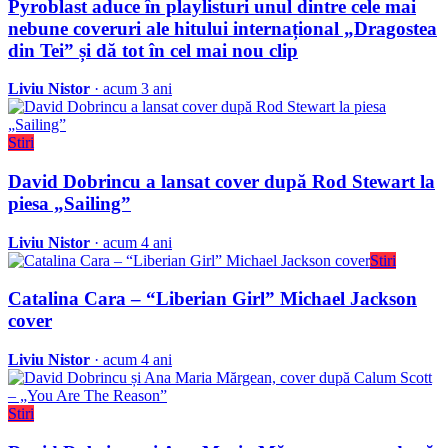
Pyroblast aduce în playlisturi unul dintre cele mai
nebune coveruri ale hitului internațional „Dragostea
din Tei” și dă tot în cel mai nou clip
Liviu Nistor
· acum 3 ani
Stiri
David Dobrincu a lansat cover după Rod Stewart la
piesa „Sailing”
Liviu Nistor
· acum 4 ani
Stiri
Catalina Cara – “Liberian Girl” Michael Jackson
cover
Liviu Nistor
· acum 4 ani
Stiri