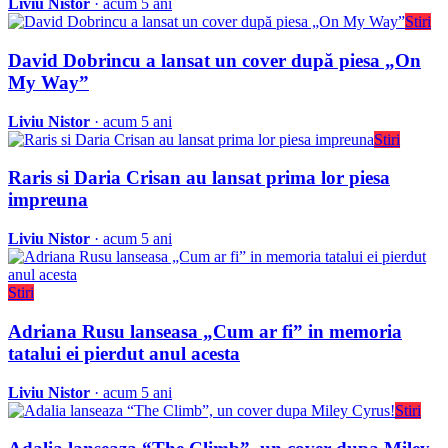
Liviu Nistor
· acum 5 ani
Stiri
David Dobrincu a lansat un cover după piesa „On
My Way”
Liviu Nistor
· acum 5 ani
Stiri
Raris si Daria Crisan au lansat prima lor piesa
impreuna
Liviu Nistor
· acum 5 ani
Stiri
Adriana Rusu lanseasa „Cum ar fi” in memoria
tatalui ei pierdut anul acesta
Liviu Nistor
· acum 5 ani
Stiri