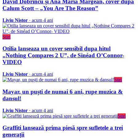
David Dobrincu și Ana Maria Mărgean, cover după
Calum Scott – „You Are The Reason”
Liviu Nistor
· acum 4 ani
Stiri
Otilia lanseaza un cover sensibil dupa hitul
„Nothing Compares 2 U”, de Sinéad O’Connor-
VIDEO
Liviu Nistor
· acum 4 ani
Stiri
Mayar, un puști de numai 6 ani, rupe muzica &
dansul!
Liviu Nistor
· acum 4 ani
Stiri
Graffiti lansează prima piesă spre sufletele a trei
generații