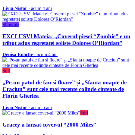
Liviu Nistor
· acum 4 ani
Showbiz
EXCLUSV! Mateia: „Coverul piesei “Zombie” e un
tribut adus regretatei soliste Dolores O’Riordan”
Denisa Enache
· acum 4 ani
Stiri
„Pe-un patul de fan si floare” și „Sfanta noapte de
Craciun” sunt cele mai recente colinde cinteate de
Florin Gherlea
Liviu Nistor
· acum 5 ani
Stiri
Gracey a lansat cover-ul “2000 Miles”