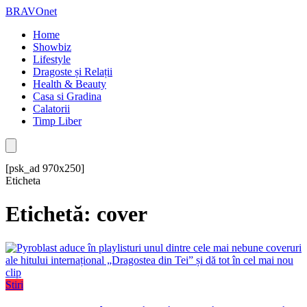
BRAVOnet
Home
Showbiz
Lifestyle
Dragoste și Relații
Health & Beauty
Casa si Gradina
Calatorii
Timp Liber
[psk_ad 970x250]
Eticheta
Etichetă: cover
Stiri