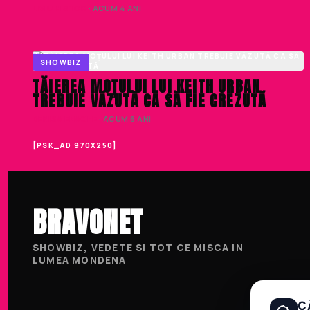
LIVIU NISTOR
· ACUM 4 ANI
SHOWBIZ
TĂIEREA MOȚULUI LUI KEITH URBAN
TREBUIE VĂZUTĂ CA SĂ FIE CREZUTĂ
DENISA ENACHE
· ACUM 6 ANI
[PSK_AD 970X250]
BRAVONET
SHOWBIZ, VEDETE SI TOT CE MISCA IN
LUMEA MONDENA
C