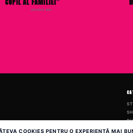
COPIL AL FAMILIEI”
M
LIVIU NISTOR
· ACUM 5 ANI
L
CA
ST
SH
PU
LI
ÂTEVA COOKIES PENTRU O EXPERIENȚĂ MAI B