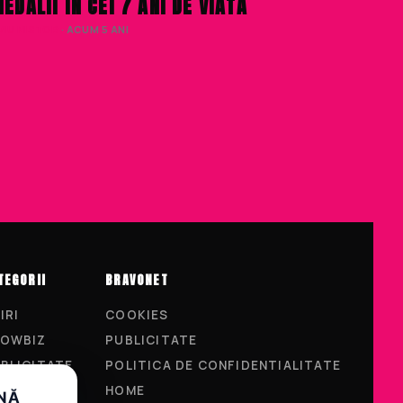
EDALII IN CEI 7 ANI DE VIATA
IVIU NISTOR
· ACUM 5 ANI
TEGORII
BRAVONET
IRI
COOKIES
OWBIZ
PUBLICITATE
BLICITATE
POLITICA DE CONFIDENTIALITATE
FESTYLE
HOME
UNĂ