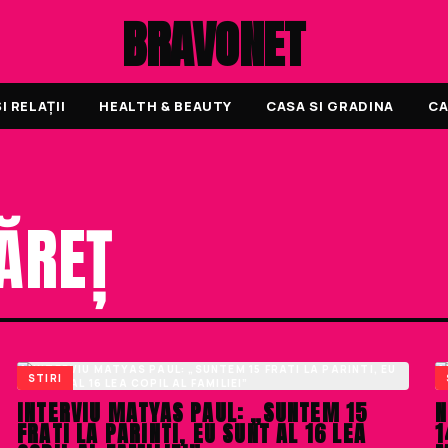
BRAVONET
 RELAȚII
HEALTH & BEAUTY
CASA SI GRADINA
CA
ĂREȚ
STIRI
INTERVIU MATYAS PAUL: „SUNTEM 15
N
FRATI LA PARINTI, EU SUNT AL 16 LEA
1