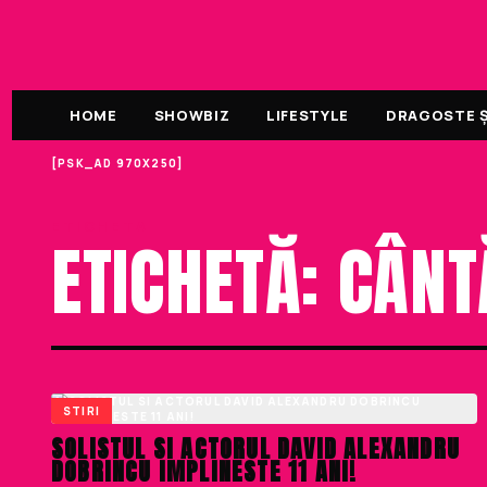
HOME
SHOWBIZ
LIFESTYLE
DRAGOSTE ȘI
[PSK_AD 970X250]
ETICHETA
ETICHETĂ: CÂNT
STIRI
SOLISTUL SI ACTORUL DAVID ALEXANDRU
DOBRINCU IMPLINESTE 11 ANI!