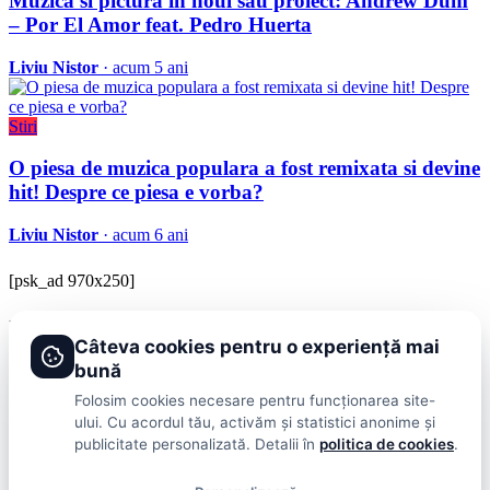
Muzica si pictura in noul sau proiect: Andrew Dum
– Por El Amor feat. Pedro Huerta
Liviu Nistor
· acum 5 ani
Stiri
O piesa de muzica populara a fost remixata si devine
hit! Despre ce piesa e vorba?
Liviu Nistor
· acum 6 ani
[psk_ad 970x250]
BRAVOnet
Câteva cookies pentru o experiență mai
Showbiz, vedete si tot ce misca in lumea mondena
bună
Categorii
Folosim cookies necesare pentru funcționarea site-
ului. Cu acordul tău, activăm și statistici anonime și
Stiri
Showbiz
Publicitate
Lifestyle
Health & Beauty
Casa si Gradina
publicitate personalizată. Detalii în
politica de cookies
.
BRAVOnet