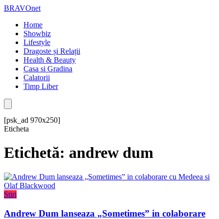
BRAVOnet
Home
Showbiz
Lifestyle
Dragoste și Relații
Health & Beauty
Casa si Gradina
Calatorii
Timp Liber
[psk_ad 970x250]
Eticheta
Etichetă: andrew dum
Stiri
Andrew Dum lanseaza „Sometimes” in colaborare