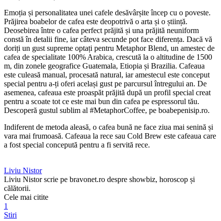
Emoția și personalitatea unei cafele desăvârșite încep cu o poveste.
Prăjirea boabelor de cafea este deopotrivă o arta și o știință.
Deosebirea între o cafea perfect prăjită și una prăjită neuniform
constă în detalii fine, iar câteva secunde pot face diferența. Dacă vă
doriți un gust supreme optați pentru Metaphor Blend, un amestec de
cafea de specialitate 100% Arabica, crescută la o altitudine de 1500
m, din zonele geografice Guatemala, Etiopia și Brazilia. Cafeaua
este culeasă manual, procesată natural, iar amestecul este conceput
special pentru a-ți oferi același gust pe parcursul întregului an. De
asemenea, cafeaua este proaspăt prăjită după un profil special creat
pentru a scoate tot ce este mai bun din cafea pe espressorul tău.
Descoperă gustul sublim al #MetaphorCoffee, pe boabepenisip.ro.
Indiferent de metoda aleasă, o cafea bună ne face ziua mai senină și
vara mai frumoasă. Cafeaua la rece sau Cold Brew este cafeaua care
a fost special concepută pentru a fi servită rece.
Liviu Nistor
Liviu Nistor scrie pe bravonet.ro despre showbiz, horoscop și
călătorii.
Cele mai citite
1
Stiri