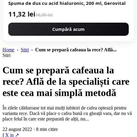
Spuma de dus cu acid hialuronic, 200 ml, Gerovital
11,32 lei
16,90 lei
Cumpără acum
Home
›
Stiri
›
Cum se prepară cafeaua la rece? Află...
Stiri
Cum se prepară cafeaua la
rece? Află de la specialiști care
este cea mai simplă metodă
În zilele călduroase tot mai mulți iubitori de cafea optează pentru
varianta rece. Dacă vă place o cafea bună cu gheață vara, dar nu vă
place felul în care este preparată de alții, nu...
22 august 2022 · 8 min citire
f
X
in
↗