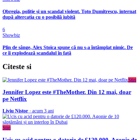
Obregia, poliție și un scandal violent. Toto Dumitrescu, internat
după altercația cu o posibilă iubită
6
Showbiz
Plin de sânge, Alex Stoica spune că nu s-a întâmplat nimic. De
ce îi explodează scandalul în față
Citeste
si
Stiri
Jennifer Lopez este #TheMother. Din 12 mai, doar
pe Netflix
Liviu Nistor
· acum 3 ani
Stiri
Ucis cu acid pentru o datorie de £120.000. Agonie de