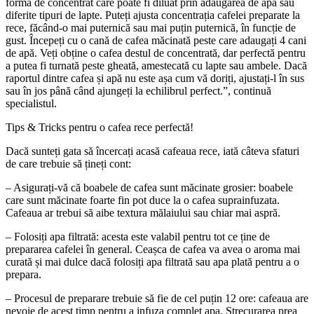
formă de concentrat care poate fi diluat prin adăugarea de apă sau
diferite tipuri de lapte. Puteți ajusta concentrația cafelei preparate la
rece, făcând-o mai puternică sau mai puțin puternică, în funcție de
gust. Începeți cu o cană de cafea măcinată peste care adaugați 4 cani
de apă. Veți obține o cafea destul de concentrată, dar perfectă pentru
a putea fi turnată peste gheată, amestecată cu lapte sau ambele. Dacă
raportul dintre cafea și apă nu este așa cum vă doriți, ajustați-l în sus
sau în jos până când ajungeți la echilibrul perfect.”, continuă
specialistul.
Tips & Tricks pentru o cafea rece perfectă!
Dacă sunteți gata să încercați acasă cafeaua rece, iată câteva sfaturi
de care trebuie să țineți cont:
– Asigurați-vă că boabele de cafea sunt măcinate grosier: boabele
care sunt măcinate foarte fin pot duce la o cafea suprainfuzata.
Cafeaua ar trebui să aibe textura mălaiului sau chiar mai aspră.
– Folosiți apa filtrată: acesta este valabil pentru tot ce ține de
prepararea cafelei în general. Ceașca de cafea va avea o aroma mai
curată și mai dulce dacă folosiți apa filtrată sau apa plată pentru a o
prepara.
– Procesul de preparare trebuie să fie de cel puțin 12 ore: cafeaua are
nevoie de acest timp pentru a infuza complet apa. Strecurarea prea