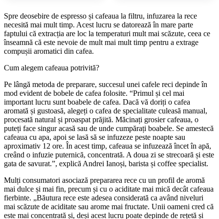
Spre deosebire de espresso și cafeaua la filtru, infuzarea la rece
necesită mai mult timp. Acest lucru se datorează în mare parte
faptului că extracția are loc la temperaturi mult mai scăzute, ceea ce
înseamnă că este nevoie de mult mai mult timp pentru a extrage
compușii aromatici din cafea.
Cum alegem cafeaua potrivită?
Pe lângă metoda de preparare, succesul unei cafele reci depinde în
mod evident de bobele de cafea folosite. “Primul și cel mai
important lucru sunt boabele de cafea. Dacă vă doriți o cafea
aromată și gustoasă, alegeți o cafea de specialitate culeasă manual,
procesată natural și proaspat prăjită. Măcinați grosier cafeaua, o
puteți face singur acasă sau de unde cumpărați boabele. Se amestecă
cafeaua cu apa, apoi se lasă să se infuzeze peste noapte sau
aproximativ 12 ore. În acest timp, cafeaua se infuzează încet în apă,
creând o infuzie puternică, concentrată. A doua zi se strecoară și este
gata de savurat.”, explică Andrei Ianoși, barista și coffee specialist.
Mulți consumatori asociază prepararea rece cu un profil de aromă
mai dulce și mai fin, precum și cu o aciditate mai mică decât cafeaua
fierbinte. „Băutura rece este adesea considerată ca având niveluri
mai scăzute de aciditate sau arome mai fructate. Unii oameni cred că
este mai concentrată și, deși acest lucru poate depinde de rețetă și