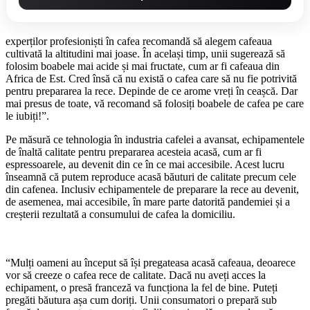
experților profesioniști în cafea recomandă să alegem cafeaua
cultivată la altitudini mai joase. În același timp, unii sugerează să
folosim boabele mai acide și mai fructate, cum ar fi cafeaua din
Africa de Est. Cred însă că nu există o cafea care să nu fie potrivită
pentru prepararea la rece. Depinde de ce arome vreți în ceașcă. Dar
mai presus de toate, vă recomand să folosiți boabele de cafea pe care
le iubiți!”.
Pe măsură ce tehnologia în industria cafelei a avansat, echipamentele
de înaltă calitate pentru prepararea acesteia acasă, cum ar fi
espressoarele, au devenit din ce în ce mai accesibile. Acest lucru
înseamnă că putem reproduce acasă băuturi de calitate precum cele
din cafenea. Inclusiv echipamentele de preparare la rece au devenit,
de asemenea, mai accesibile, în mare parte datorită pandemiei și a
creșterii rezultată a consumului de cafea la domiciliu.
“Mulți oameni au început să își pregateasa acasă cafeaua, deoarece
vor să creeze o cafea rece de calitate. Dacă nu aveți acces la
echipament, o presă franceză va funcționa la fel de bine. Puteți
pregăti băutura așa cum doriți. Unii consumatori o prepară sub