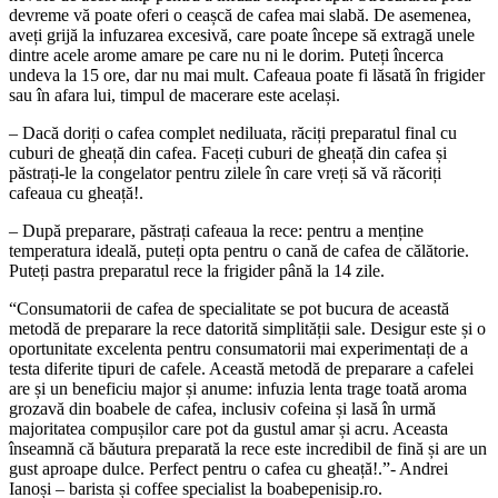
devreme vă poate oferi o ceașcă de cafea mai slabă. De asemenea,
aveți grijă la infuzarea excesivă, care poate începe să extragă unele
dintre acele arome amare pe care nu ni le dorim. Puteți încerca
undeva la 15 ore, dar nu mai mult. Cafeaua poate fi lăsată în frigider
sau în afara lui, timpul de macerare este același.
– Dacă doriți o cafea complet nediluata, răciți preparatul final cu
cuburi de gheață din cafea. Faceți cuburi de gheață din cafea și
păstrați-le la congelator pentru zilele în care vreți să vă răcoriți
cafeaua cu gheață!.
– După preparare, păstrați cafeaua la rece: pentru a menține
temperatura ideală, puteți opta pentru o cană de cafea de călătorie.
Puteți pastra preparatul rece la frigider până la 14 zile.
“Consumatorii de cafea de specialitate se pot bucura de această
metodă de preparare la rece datorită simplității sale. Desigur este și o
oportunitate excelenta pentru consumatorii mai experimentați de a
testa diferite tipuri de cafele. Această metodă de preparare a cafelei
are și un beneficiu major și anume: infuzia lenta trage toată aroma
grozavă din boabele de cafea, inclusiv cofeina și lasă în urmă
majoritatea compușilor care pot da gustul amar și acru. Aceasta
înseamnă că băutura preparată la rece este incredibil de fină și are un
gust aproape dulce. Perfect pentru o cafea cu gheață!.”- Andrei
Ianoși – barista și coffee specialist la boabepenisip.ro.