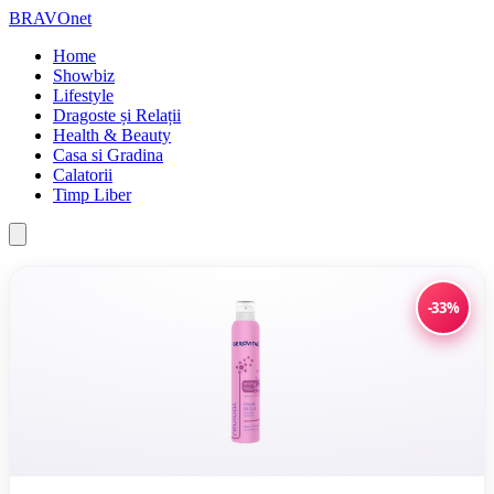
BRAVOnet
Home
Showbiz
Lifestyle
Dragoste și Relații
Health & Beauty
Casa si Gradina
Calatorii
Timp Liber
-33%