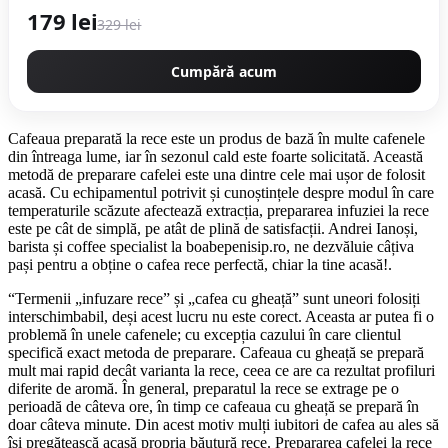
179 lei
329 lei
Cumpără acum
Cafeaua preparată la rece este un produs de bază în multe cafenele
din întreaga lume, iar în sezonul cald este foarte solicitată. Această
metodă de preparare cafelei este una dintre cele mai ușor de folosit
acasă. Cu echipamentul potrivit și cunoștințele despre modul în care
temperaturile scăzute afectează extracția, prepararea infuziei la rece
este pe cât de simplă, pe atât de plină de satisfacții. Andrei Ianoși,
barista și coffee specialist la boabepenisip.ro, ne dezvăluie câțiva
pași pentru a obține o cafea rece perfectă, chiar la tine acasă!.
“Termenii „infuzare rece” și „cafea cu gheață” sunt uneori folosiți
interschimbabil, deși acest lucru nu este corect. Aceasta ar putea fi o
problemă în unele cafenele; cu excepția cazului în care clientul
specifică exact metoda de preparare. Cafeaua cu gheață se prepară
mult mai rapid decât varianta la rece, ceea ce are ca rezultat profiluri
diferite de aromă. În general, preparatul la rece se extrage pe o
perioadă de câteva ore, în timp ce cafeaua cu gheață se prepară în
doar câteva minute. Din acest motiv mulți iubitori de cafea au ales să
își pregătească acasă propria băutură rece. Prepararea cafelei la rece