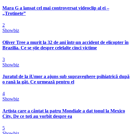
Mara G a lansat cel mai controversat videoclip al ei –
„Trotinete”
2
Showbiz
Oliver Tree a murit la 32 de ani într-un accident de elicopter în
Brazilia. Ce se știe despre celelalte cinci victime
3
Showbiz
Juratul de la iUmor a ajuns sub supraveghere psihiatrică după
o rană la gât. Ce urmează pentru el
4
Showbiz
Artista care a cântat la patru Mondiale a dat tonul la Mexico
City. De ce toți au vorbit despre ea
5
Showbiz