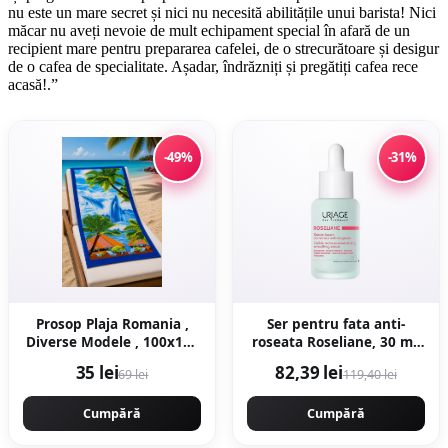
nu este un mare secret și nici nu necesită abilitățile unui barista! Nici
măcar nu aveți nevoie de mult echipament special în afară de un
recipient mare pentru prepararea cafelei, de o strecurătoare și desigur
de o cafea de specialitate. Așadar, îndrăzniți și pregătiți cafea rece
acasă!.”
-49%
-31%
Prosop Plaja Romania ,
Ser pentru fata anti-
Diverse Modele , 100x180
roseata Roseliane, 30 ml,
cm 70x150 cm
Uriage
35 lei
82,39 lei
69 lei
119,40 lei
Cumpără
Cumpără