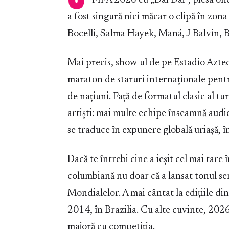
FIFA 2026 cu „Dai Dai”, piesa ofic
a fost singură nici măcar o clipă în zon
Bocelli, Salma Hayek, Maná, J Balvin, B
Mai precis, show-ul de pe Estadio Azte
maraton de staruri internaționale pent
de națiuni. Față de formatul clasic al t
artiști: mai multe echipe înseamnă audi
se traduce în expunere globală uriașă, î
Dacă te întrebi cine a ieșit cel mai tare 
columbiană nu doar că a lansat tonul seri
Mondialelor. A mai cântat la edițiile di
2014, în Brazilia. Cu alte cuvinte, 2026
majoră cu competiția.