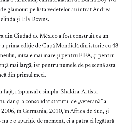
ială a turneului, cântată alături de Burna Boy. Nu
a de glamour: pe lista vedetelor au intrat Andrea
elinda și Lila Downs.
ca din Ciudad de México a fost construit ca un
ru prima ediție de Cupă Mondială din istorie cu 48
urneului, miza e mai mare și pentru FIFA, și pentru
ență mai largă, iar pentru numele de pe scenă asta
ncă din primul meci.
în față, răspunsul e simplu: Shakira. Artista
i, dar și-a consolidat statutul de „veterană” a
n 2006, în Germania, 2010, în Africa de Sud, și
 nu e o apariție de moment, ci a patra ei legătură