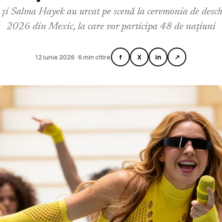
 și Salma Hayek au urcat pe scenă la ceremonia de des
2026 din Mexic, la care vor participa 48 de națiuni
f
X
in
↗
12 iunie 2026 · 6 min citire