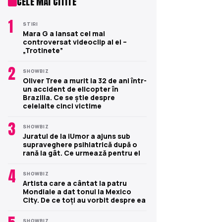
CELE MAI CITITE
1
STIRI
Mara G a lansat cel mai
controversat videoclip al ei –
„Trotinete”
2
SHOWBIZ
Oliver Tree a murit la 32 de ani într-
un accident de elicopter în
Brazilia. Ce se știe despre
celelalte cinci victime
3
SHOWBIZ
Juratul de la iUmor a ajuns sub
supraveghere psihiatrică după o
rană la gât. Ce urmează pentru el
4
SHOWBIZ
Artista care a cântat la patru
Mondiale a dat tonul la Mexico
City. De ce toți au vorbit despre ea
SHOWBIZ