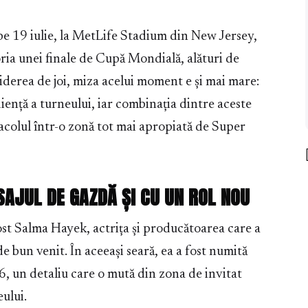
 pe 19 iulie, la MetLife Stadium din New Jersey,
ria unei finale de Cupă Mondială, alături de
erea de joi, miza acelui moment e și mai mare:
iență a turneului, iar combinația dintre aceste
colul într-o zonă tot mai apropiată de Super
AJUL DE GAZDĂ ȘI CU UN ROL NOU
st Salma Hayek, actrița și producătoarea care a
e bun venit. În aceeași seară, ea a fost numită
un detaliu care o mută din zona de invitat
eului.