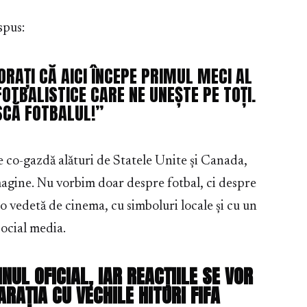
spus:
RAȚI CĂ AICI ÎNCEPE PRIMUL MECI AL
FOTBALISTICE CARE NE UNEȘTE PE TOȚI.
SCĂ FOTBALUL!”
e co-gazdă alături de Statele Unite și Canada,
agine. Nu vorbim doar despre fotbal, ci despre
u o vedetă de cinema, cu simboluri locale și cu un
social media.
UL OFICIAL, IAR REACȚIILE SE VOR
RAȚIA CU VECHILE HITURI FIFA