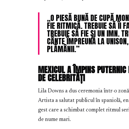
„O PIESĂ BUNĂ DE CUPĂ MOND
FIE RITMICĂ. TREBUIE SĂ ÎI 
TREBUIE SĂ FIE ȘI UN IMN. T
CÂNTE ÎMPREUNĂ LA UNISON, 
PLĂMÂNII.”
MEXICUL A ÎMPINS PUTERNIC 
DE CELEBRITĂȚI
Lila Downs a dus ceremonia într-o zonă 
Artista a salutat publicul în spaniolă, e
gest care a schimbat complet ritmul seri
de nume mari.