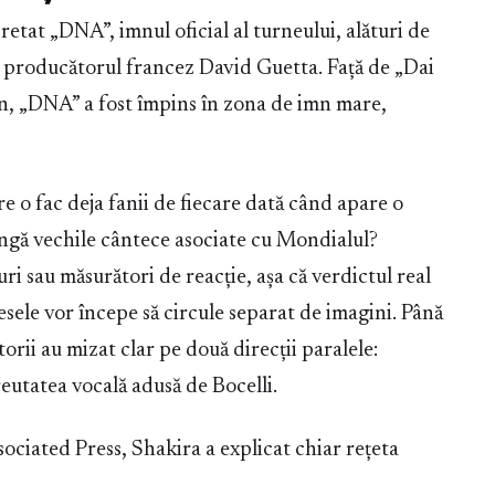
retat „DNA”, imnul oficial al turneului, alături de
i producătorul francez David Guetta. Față de „Dai
ion, „DNA” a fost împins în zona de imn mare,
e o fac deja fanii de fiecare dată când apare o
ângă vechile cântece asociate cu Mondialul?
ri sau măsurători de reacție, așa că verdictul real
esele vor începe să circule separat de imagini. Până
torii au mizat clar pe două direcții paralele:
eutatea vocală adusă de Bocelli.
ociated Press, Shakira a explicat chiar rețeta