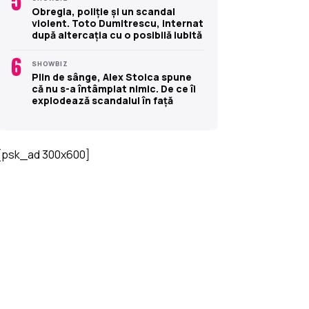
5
Obregia, poliție și un scandal
violent. Toto Dumitrescu, internat
după altercația cu o posibilă iubită
6
SHOWBIZ
Plin de sânge, Alex Stoica spune
că nu s-a întâmplat nimic. De ce îi
explodează scandalul în față
[psk_ad 300x600]