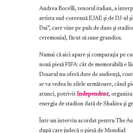
Andrea Bocelli, tenorul italian, a interp
artista sud-coreeană EJAE și de DJ-ul ș
Dai”, care vine pe puls de dans și stad
ceremonial, făcut să sune grandios.
Numai că aici apare și comparația pe car
nouă piesă FIFA: cât de memorabilă e l
Dosarul nu oferă date de audiență, costu
se va vedea în zilele următoare, când pi
atunci, potrivit
Independent
, organiza
energia de stadion dată de Shakira și gr
Într-un interviu acordat pentru The Ass
după care judecă o piesă de Mondial: