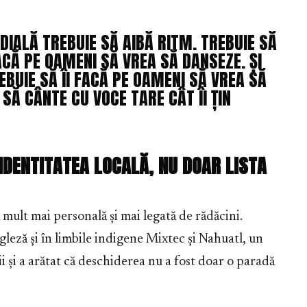
IALĂ TREBUIE SĂ AIBĂ RITM. TREBUIE SĂ
FACĂ PE OAMENI SĂ VREA SĂ DANSEZE. ȘI
REBUIE SĂ ÎI FACĂ PE OAMENI SĂ VREA SĂ
SĂ CÂNTE CU VOCE TARE CÂT ÎI ȚIN
IDENTITATEA LOCALĂ, NU DOAR LISTA
mult mai personală și mai legată de rădăcini.
ngleză și în limbile indigene Mixtec și Nahuatl, un
i și a arătat că deschiderea nu a fost doar o paradă