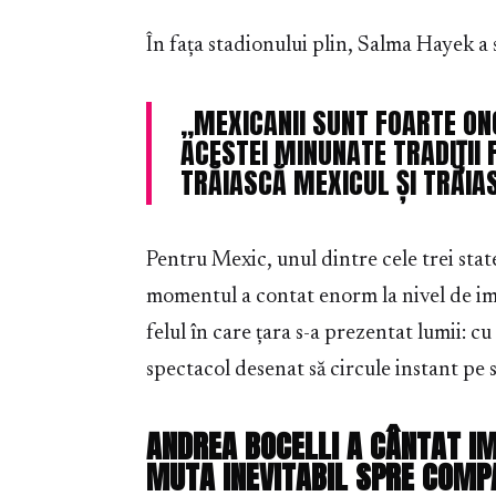
În fața stadionului plin, Salma Hayek a 
„MEXICANII SUNT FOARTE ONO
ACESTEI MINUNATE TRADIȚII 
TRĂIASCĂ MEXICUL ȘI TRĂIA
Pentru Mexic, unul dintre cele trei stat
momentul a contat enorm la nivel de im
felul în care țara s-a prezentat lumii: c
spectacol desenat să circule instant pe 
ANDREA BOCELLI A CÂNTAT IMN
MUTA INEVITABIL SPRE COMPA