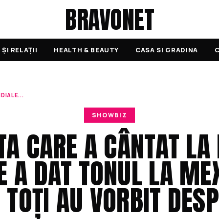
BRAVONET
ȘI RELAȚII
HEALTH & BEAUTY
CASA SI GRADINA
C
IALE...
SHOWBIZ
TA CARE A CÂNTAT LA
 A DAT TONUL LA MEX
 TOȚI AU VORBIT DES