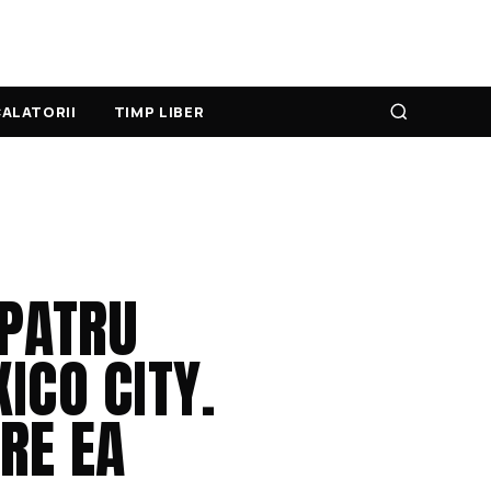
ALATORII
TIMP LIBER
 PATRU
ICO CITY.
PRE EA