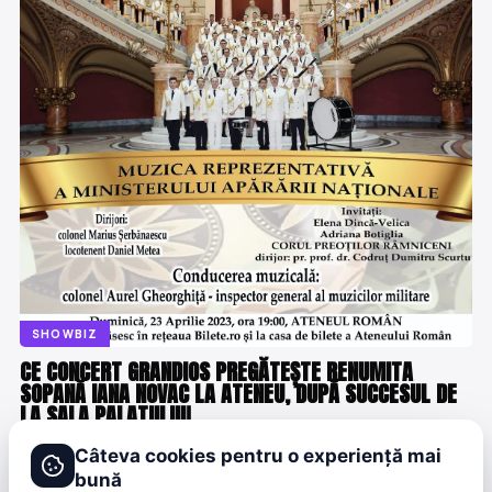
SHOWBIZ
CE CONCERT GRANDIOS PREGĂTEȘTE RENUMITA
SOPANĂ IANA NOVAC LA ATENEU, DUPĂ SUCCESUL DE
LA SALA PALATULUI!
DENISA ENACHE
· ACUM 3 ANI
Câteva cookies pentru o experiență mai
bună