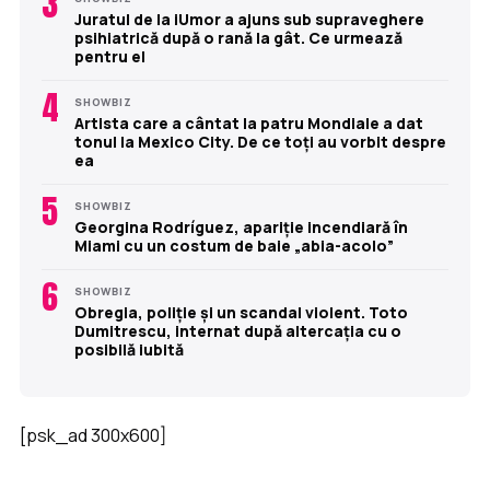
3
Juratul de la iUmor a ajuns sub supraveghere
psihiatrică după o rană la gât. Ce urmează
pentru el
4
SHOWBIZ
Artista care a cântat la patru Mondiale a dat
tonul la Mexico City. De ce toți au vorbit despre
ea
5
SHOWBIZ
Georgina Rodríguez, apariție incendiară în
Miami cu un costum de baie „abia-acolo”
6
SHOWBIZ
Obregia, poliție și un scandal violent. Toto
Dumitrescu, internat după altercația cu o
posibilă iubită
[psk_ad 300x600]