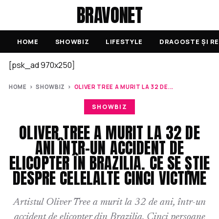
BRAVONET
HOME
SHOWBIZ
LIFESTYLE
DRAGOSTE ȘI RE
[psk_ad 970x250]
HOME
›
SHOWBIZ
›
OLIVER TREE A MURIT LA 32 DE...
SHOWBIZ
OLIVER TREE A MURIT LA 32 DE
ANI ÎNTR-UN ACCIDENT DE
ELICOPTER ÎN BRAZILIA. CE SE ȘTIE
DESPRE CELELALTE CINCI VICTIME
Artistul Oliver Tree a murit la 32 de ani, într-un
accident de elicopter din Brazilia. Cinci persoane