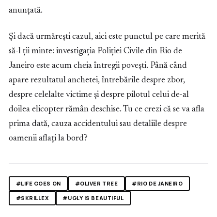
anunțată.
Și dacă urmărești cazul, aici este punctul pe care merită
să-l ții minte: investigația Poliției Civile din Rio de
Janeiro este acum cheia întregii povești. Până când
apare rezultatul anchetei, întrebările despre zbor,
despre celelalte victime și despre pilotul celui de-al
doilea elicopter rămân deschise. Tu ce crezi că se va afla
prima dată, cauza accidentului sau detaliile despre
oamenii aflați la bord?
#LIFE GOES ON
#OLIVER TREE
#RIO DE JANEIRO
#SKRILLEX
#UGLY IS BEAUTIFUL