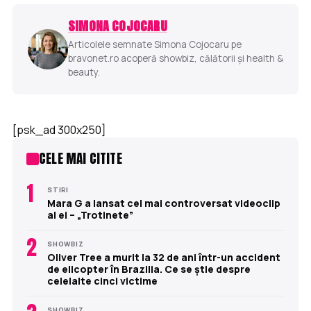
SIMONA COJOCARU
Articolele semnate Simona Cojocaru pe
bravonet.ro acoperă showbiz, călătorii și health &
beauty.
[psk_ad 300x250]
CELE MAI CITITE
1
STIRI
Mara G a lansat cel mai controversat videoclip
al ei – „Trotinete”
2
SHOWBIZ
Oliver Tree a murit la 32 de ani într-un accident
de elicopter în Brazilia. Ce se știe despre
celelalte cinci victime
SHOWBIZ