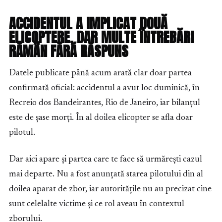
ACCIDENTUL A IMPLICAT DOUĂ
ELICOPTERE, DAR MULTE ÎNTREBĂRI
RĂMÂN FĂRĂ RĂSPUNS
Datele publicate până acum arată clar doar partea
confirmată oficial: accidentul a avut loc duminică, în
Recreio dos Bandeirantes, Rio de Janeiro, iar bilanțul
este de șase morți. În al doilea elicopter se afla doar
pilotul.
Dar aici apare și partea care te face să urmărești cazul
mai departe. Nu a fost anunțată starea pilotului din al
doilea aparat de zbor, iar autoritățile nu au precizat cine
sunt celelalte victime și ce rol aveau în contextul
zborului.