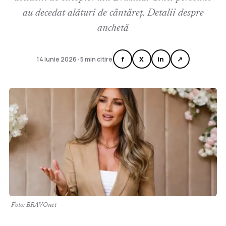
au decedat alături de cântăreț. Detalii despre
anchetă
f
X
in
↗
14 iunie 2026 · 5 min citire
Foto: BRAVOnet