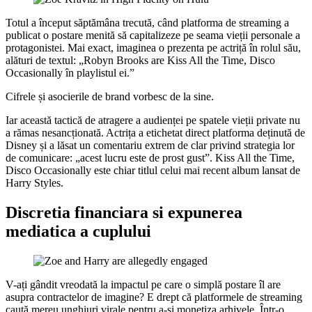
Totul a început săptămâna trecută, când platforma de streaming a
publicat o postare menită să capitalizeze pe seama vieții personale a
protagonistei. Mai exact, imaginea o prezenta pe actriță în rolul său,
alături de textul: „Robyn Brooks are Kiss All the Time, Disco
Occasionally în playlistul ei.”
Cifrele și asocierile de brand vorbesc de la sine.
Iar această tactică de atragere a audienței pe spatele vieții private nu
a rămas nesancționată. Actrița a etichetat direct platforma deținută de
Disney și a lăsat un comentariu extrem de clar privind strategia lor
de comunicare: „acest lucru este de prost gust”. Kiss All the Time,
Disco Occasionally este chiar titlul celui mai recent album lansat de
Harry Styles.
Discretia financiara si expunerea
mediatica a cuplului
V-ați gândit vreodată la impactul pe care o simplă postare îl are
asupra contractelor de imagine? E drept că platformele de streaming
caută mereu unghiuri virale pentru a-și monetiza arhivele. Într-o