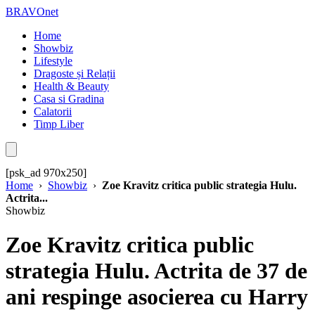
BRAVOnet
Home
Showbiz
Lifestyle
Dragoste și Relații
Health & Beauty
Casa si Gradina
Calatorii
Timp Liber
[psk_ad 970x250]
Home
›
Showbiz
›
Zoe Kravitz critica public strategia Hulu.
Actrita...
Showbiz
Zoe Kravitz critica public
strategia Hulu. Actrita de 37 de
ani respinge asocierea cu Harry