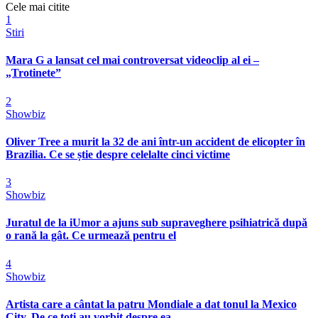
Cele mai citite
1
Stiri
Mara G a lansat cel mai controversat videoclip al ei –
„Trotinete”
2
Showbiz
Oliver Tree a murit la 32 de ani într-un accident de elicopter în
Brazilia. Ce se știe despre celelalte cinci victime
3
Showbiz
Juratul de la iUmor a ajuns sub supraveghere psihiatrică după
o rană la gât. Ce urmează pentru el
4
Showbiz
Artista care a cântat la patru Mondiale a dat tonul la Mexico
City. De ce toți au vorbit despre ea