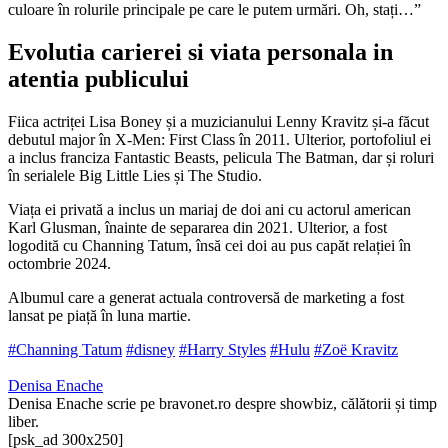
culoare în rolurile principale pe care le putem urmări. Oh, stați…”
Evolutia carierei si viata personala in
atentia publicului
Fiica actriței Lisa Boney și a muzicianului Lenny Kravitz și-a făcut
debutul major în X-Men: First Class în 2011. Ulterior, portofoliul ei
a inclus franciza Fantastic Beasts, pelicula The Batman, dar și roluri
în serialele Big Little Lies și The Studio.
Viața ei privată a inclus un mariaj de doi ani cu actorul american
Karl Glusman, înainte de separarea din 2021. Ulterior, a fost
logodită cu Channing Tatum, însă cei doi au pus capăt relației în
octombrie 2024.
Albumul care a generat actuala controversă de marketing a fost
lansat pe piață în luna martie.
#Channing Tatum
#disney
#Harry Styles
#Hulu
#Zoë Kravitz
Denisa Enache
Denisa Enache scrie pe bravonet.ro despre showbiz, călătorii și timp
liber.
[psk_ad 300x250]