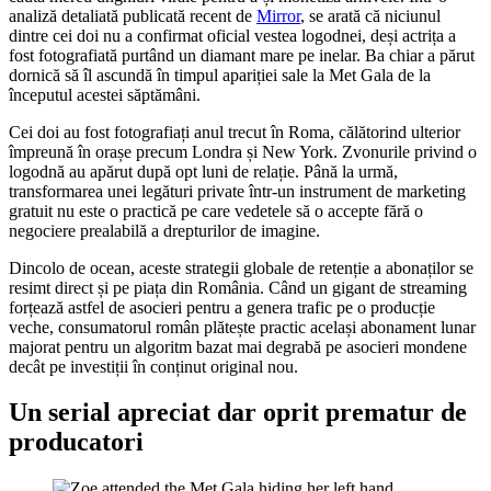
analiză detaliată publicată recent de
Mirror
, se arată că niciunul
dintre cei doi nu a confirmat oficial vestea logodnei, deși actrița a
fost fotografiată purtând un diamant mare pe inelar. Ba chiar a părut
dornică să îl ascundă în timpul apariției sale la Met Gala de la
începutul acestei săptămâni.
Cei doi au fost fotografiați anul trecut în Roma, călătorind ulterior
împreună în orașe precum Londra și New York. Zvonurile privind o
logodnă au apărut după opt luni de relație. Până la urmă,
transformarea unei legături private într-un instrument de marketing
gratuit nu este o practică pe care vedetele să o accepte fără o
negociere prealabilă a drepturilor de imagine.
Dincolo de ocean, aceste strategii globale de retenție a abonaților se
resimt direct și pe piața din România. Când un gigant de streaming
forțează astfel de asocieri pentru a genera trafic pe o producție
veche, consumatorul român plătește practic același abonament lunar
majorat pentru un algoritm bazat mai degrabă pe asocieri mondene
decât pe investiții în conținut original nou.
Un serial apreciat dar oprit prematur de
producatori