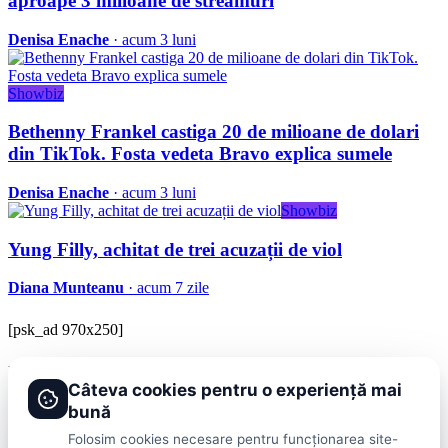
aproape 3 milioane de streamuri
Denisa Enache
· acum 3 luni
Showbiz
Bethenny Frankel castiga 20 de milioane de dolari
din TikTok. Fosta vedeta Bravo explica sumele
Denisa Enache
· acum 3 luni
Showbiz
Yung Filly, achitat de trei acuzații de viol
Diana Munteanu
· acum 7 zile
[psk_ad 970x250]
BRAVOnet
Câteva cookies pentru o experiență mai
Showbiz, vedete si tot ce misca in lumea mondena
bună
Categorii
Folosim cookies necesare pentru funcționarea site-