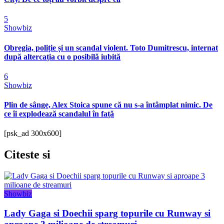
5
Showbiz
Obregia, poliție și un scandal violent. Toto Dumitrescu, internat
după altercația cu o posibilă iubită
6
Showbiz
Plin de sânge, Alex Stoica spune că nu s-a întâmplat nimic. De
ce îi explodează scandalul în față
[psk_ad 300x600]
Citeste
si
Showbiz
Lady Gaga si Doechii sparg topurile cu Runway si