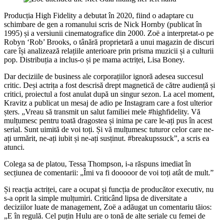
Producția High Fidelity a debutat în 2020, fiind o adaptare cu
schimbare de gen a romanului scris de Nick Hornby (publicat în
1995) și a versiunii cinematografice din 2000. Zoë a interpretat-o pe
Robyn ‘Rob’ Brooks, o tânără proprietară a unui magazin de discuri
care își analizează relațiile anterioare prin prisma muzicii și a culturii
pop. Distribuția a inclus-o și pe mama actriței, Lisa Boney.
Dar deciziile de business ale corporațiilor ignoră adesea succesul
critic. Deși actrița a fost descrisă drept magnetică de către audiență și
critici, proiectul a fost anulat după un singur sezon. La acel moment,
Kravitz a publicat un mesaj de adio pe Instagram care a fost ulterior
șters. „Vreau să transmit un salut familiei mele #highfidelity. Vă
mulțumesc pentru toată dragostea și inima pe care le-ați pus în acest
serial. Sunt uimită de voi toți. Și vă mulțumesc tuturor celor care ne-
ați urmărit, ne-ați iubit și ne-ați susținut. #breakupssuck”, a scris ea
atunci.
Colega sa de platou, Tessa Thompson, i-a răspuns imediat în
secțiunea de comentarii: „Îmi va fi dooooor de voi toți atât de mult.”
Și reacția actriței, care a ocupat și funcția de producător executiv, nu
s-a oprit la simple mulțumiri. Criticând lipsa de diversitate a
deciziilor luate de management, Zoë a adăugat un comentariu tăios:
„E în regulă. Cel puțin Hulu are o tonă de alte seriale cu femei de