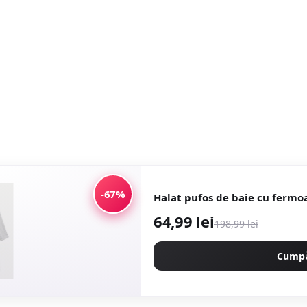
-67%
Halat pufos de baie cu fermoa
64,99 lei
198,99 lei
Cump