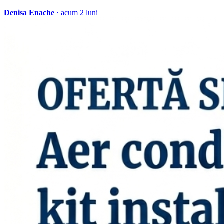
Denisa Enache
· acum 2 luni