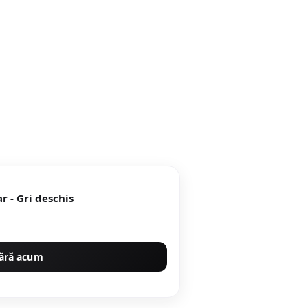
r - Gri deschis
ără acum