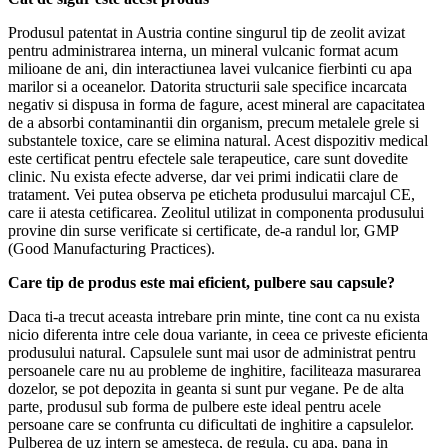
Produsul patentat in Austria contine singurul tip de zeolit avizat
pentru administrarea interna, un mineral vulcanic format acum
milioane de ani, din interactiunea lavei vulcanice fierbinti cu apa
marilor si a oceanelor. Datorita structurii sale specifice incarcata
negativ si dispusa in forma de fagure, acest mineral are capacitatea
de a absorbi contaminantii din organism, precum metalele grele si
substantele toxice, care se elimina natural. Acest dispozitiv medical
este certificat pentru efectele sale terapeutice, care sunt dovedite
clinic. Nu exista efecte adverse, dar vei primi indicatii clare de
tratament. Vei putea observa pe eticheta produsului marcajul CE,
care ii atesta cetificarea. Zeolitul utilizat in componenta produsului
provine din surse verificate si certificate, de-a randul lor, GMP
(Good Manufacturing Practices).
Care tip de produs este mai eficient, pulbere sau capsule?
Daca ti-a trecut aceasta intrebare prin minte, tine cont ca nu exista
nicio diferenta intre cele doua variante, in ceea ce priveste eficienta
produsului natural. Capsulele sunt mai usor de administrat pentru
persoanele care nu au probleme de inghitire, faciliteaza masurarea
dozelor, se pot depozita in geanta si sunt pur vegane. Pe de alta
parte, produsul sub forma de pulbere este ideal pentru acele
persoane care se confrunta cu dificultati de inghitire a capsulelor.
Pulberea de uz intern se amesteca, de regula, cu apa, pana in