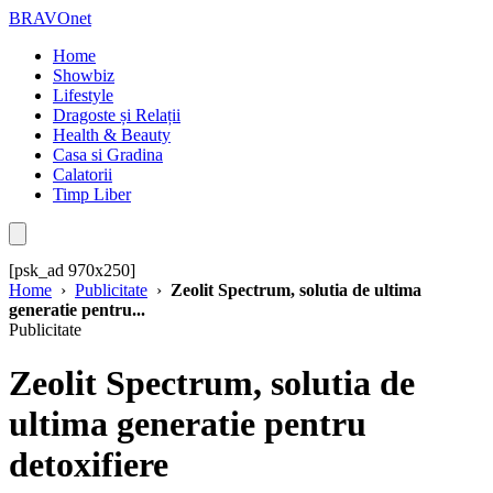
BRAVOnet
Home
Showbiz
Lifestyle
Dragoste și Relații
Health & Beauty
Casa si Gradina
Calatorii
Timp Liber
[psk_ad 970x250]
Home
›
Publicitate
›
Zeolit Spectrum, solutia de ultima
generatie pentru...
Publicitate
Zeolit Spectrum, solutia de
ultima generatie pentru
detoxifiere