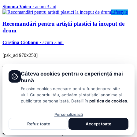
Simona Voicu
· acum 3 ani
Lifestyle
Recomandări pentru artiștii plastici la început de
drum
Cristina Ciobanu
· acum 3 ani
[psk_ad 970x250]
BRAVOnet
Câteva cookies pentru o experiență mai
Showbiz, vedete si tot ce misca in lumea mondena
bună
Categorii
Folosim cookies necesare pentru funcționarea site-
ului. Cu acordul tău, activăm și statistici anonime și
Stiri
Showbiz
Publicitate
Lifestyle
Health & Beauty
Casa si Gradina
publicitate personalizată. Detalii în
politica de cookies
.
BRAVOnet
Personalizează
Cookies
Publicitate
Politica De Confidentialitate
Home
Termeni și
Refuz toate
Accept toate
Condiții
© 2026 BRAVOnet. Toate drepturile rezervate.