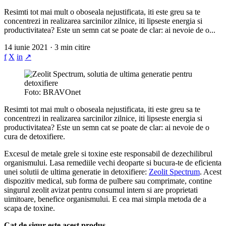
Resimti tot mai mult o oboseala nejustificata, iti este greu sa te
concentrezi in realizarea sarcinilor zilnice, iti lipseste energia si
productivitatea? Este un semn cat se poate de clar: ai nevoie de o...
14 iunie 2021 · 3 min citire
f
X
in
↗
Foto: BRAVOnet
Resimti tot mai mult o oboseala nejustificata, iti este greu sa te
concentrezi in realizarea sarcinilor zilnice, iti lipseste energia si
productivitatea? Este un semn cat se poate de clar: ai nevoie de o
cura de detoxifiere.
Excesul de metale grele si toxine este responsabil de dezechilibrul
organismului. Lasa remediile vechi deoparte si bucura-te de eficienta
unei solutii de ultima generatie in detoxifiere:
Zeolit Spectrum
. Acest
dispozitiv medical, sub forma de pulbere sau comprimate, contine
singurul zeolit avizat pentru consumul intern si are proprietati
uimitoare, benefice organismului. E cea mai simpla metoda de a
scapa de toxine.
Cat de sigur este acest produs