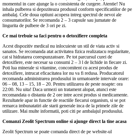
momentul in care ajunge la o consistenta de curgere. Atentie! Nu
inhala pulberea si depoziteaza produsul conform specificatiilor de pe
ambalaj. Cele doua optiuni acopera intreg spectrul de nevoi ale
consumatorilor. Se recomanda 2 – 3 capsule sau jumatate de
lingurita de pulbere de 3 ori pe zi.
Ce mai trebuie sa faci pentru o detoxifiere completa
Acest dispozitiv medical nu inlocuieste un stil de viata activ si
sanatos. Se recomanda atat activitatea fizica realizatacu regularitate,
cat si hidratarea corespunzatoare. Pe tot parcursul curei de
detoxifiere, este necesar sa consumi 2 – 3 l de lichide in fiecare zi.
Poti lua minerale si vitamine, concomitent cu acest produs de
detoxifiere, intrucat eficacitatea lor nu va fi redusa. Producatorul
recomanda administrarea produsului in urmatoarele intervale orare:
06 – 08, 13 – 15, 18 – 20. Pentru utilizarea de peste noapte: ora
22:00. Nu uita! Daca urmezi un tratament alopat, atunci este
recomandata o distanta de 2 ore intre acest produs si medicamente.
Rezultatele apar in functie de reactiile fiecarui organism, si se pot
remarca imbunatatiri ale starii generale inca de la primele zile de
utilizare. Mai multe informatii, poti citi pe ambalajul produsului.
Comanzi Zeolit Spectrum online si ajunge direct la tine acasa
Zeolit Spectrum se poate comanda direct de pe website-ul