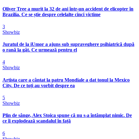
Oliver Tree a murit la 32 de ani într-un accident de elicopter în
Brazilia. Ce se știe despre celelalte cinci victime
3
Showbiz
Juratul de la iUmor a ajuns sub supraveghere psihiatrică după
o rană la gât. Ce urmează pentru el
4
Showbiz
Artista care a cântat la patru Mondiale a dat tonul la Mexico
City. De ce toți au vorbit despre ea
5
Showbiz
Plin de sânge, Alex Stoica spune că nu s-a întâmplat nimic. De
ce îi explodează scandalul în față
6
Showbiz