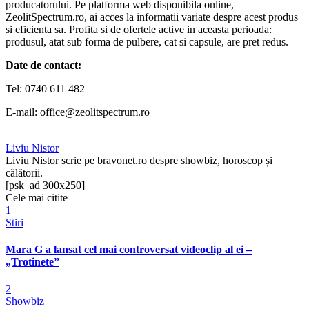
producatorului. Pe platforma web disponibila online,
ZeolitSpectrum.ro, ai acces la informatii variate despre acest produs
si eficienta sa. Profita si de ofertele active in aceasta perioada:
produsul, atat sub forma de pulbere, cat si capsule, are pret redus.
Date de contact:
Tel: 0740 611 482
E-mail: office@zeolitspectrum.ro
Liviu Nistor
Liviu Nistor scrie pe bravonet.ro despre showbiz, horoscop și
călătorii.
[psk_ad 300x250]
Cele mai citite
1
Stiri
Mara G a lansat cel mai controversat videoclip al ei –
„Trotinete”
2
Showbiz