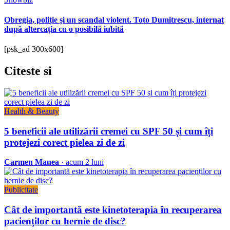
Obregia, poliție și un scandal violent. Toto Dumitrescu, internat
după altercația cu o posibilă iubită
[psk_ad 300x600]
Citeste
si
Health & Beauty
5 beneficii ale utilizării cremei cu SPF 50 și cum îți
protejezi corect pielea zi de zi
Carmen Manea
· acum 2 luni
Publicitate
Cât de importantă este kinetoterapia în recuperarea
pacienților cu hernie de disc?