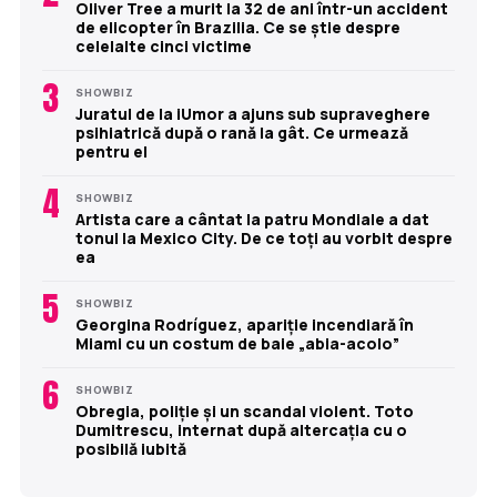
Oliver Tree a murit la 32 de ani într-un accident
de elicopter în Brazilia. Ce se știe despre
celelalte cinci victime
3
SHOWBIZ
Juratul de la iUmor a ajuns sub supraveghere
psihiatrică după o rană la gât. Ce urmează
pentru el
4
SHOWBIZ
Artista care a cântat la patru Mondiale a dat
tonul la Mexico City. De ce toți au vorbit despre
ea
5
SHOWBIZ
Georgina Rodríguez, apariție incendiară în
Miami cu un costum de baie „abia-acolo”
6
SHOWBIZ
Obregia, poliție și un scandal violent. Toto
Dumitrescu, internat după altercația cu o
posibilă iubită