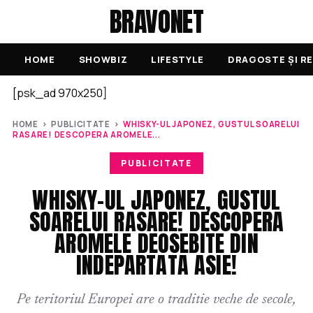
BRAVONET
HOME
SHOWBIZ
LIFESTYLE
DRAGOSTE ȘI RE
[psk_ad 970x250]
HOME
›
PUBLICITATE
›
WHISKY-UL JAPONEZ, GUSTUL SOARELUI
RASARE! DESCOPERA AROMELE...
PUBLICITATE
WHISKY-UL JAPONEZ, GUSTUL
SOARELUI RASARE! DESCOPERA
AROMELE DEOSEBITE DIN
INDEPARTATA ASIE!
Pe teritoriul Europei are o traditie veche de secole,