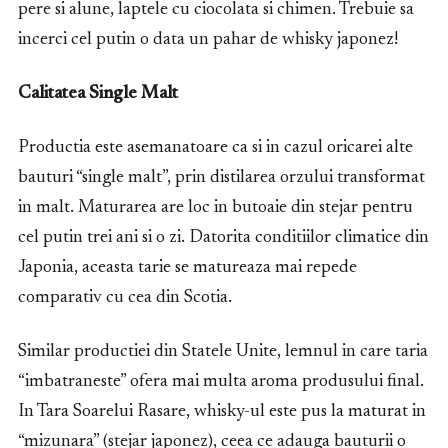
pere si alune, laptele cu ciocolata si chimen. Trebuie sa
incerci cel putin o data un pahar de whisky japonez!
Calitatea Single Malt
Productia este asemanatoare ca si in cazul oricarei alte
bauturi “single malt”, prin distilarea orzului transformat
in malt. Maturarea are loc in butoaie din stejar pentru
cel putin trei ani si o zi. Datorita conditiilor climatice din
Japonia, aceasta tarie se matureaza mai repede
comparativ cu cea din Scotia.
Similar productiei din Statele Unite, lemnul in care taria
“imbatraneste” ofera mai multa aroma produsului final.
In Tara Soarelui Rasare, whisky-ul este pus la maturat in
“mizunara” (stejar japonez), ceea ce adauga bauturii o