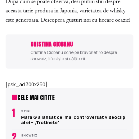
Dupa cum se poate observa, desi putini stiu despre
aceasta tarie produsa in Japonia, varietatea de whisky
este generoasa. Descopera gusturi noi cu fiecare ocazie!
CRISTINA CIOBANU
Cristina Ciobanu scrie pe bravonet.ro despre
showbiz, lifestyle și călătorii.
[psk_ad 300x250]
CELE MAI CITITE
1
STIRI
Mara G a lansat cel mai controversat videoclip
al ei – „Trotinete”
2
SHOWBIZ