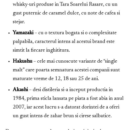
whisky-uri produse in Tara Soarelui Rasare, cu un
gust puternic de caramel dulce, cu note de cafea si
stejar.
Yamazaki
– cu o textura bogata si o complexitate
palpabila, caracterul intens al acestui brand este
simtit la fiecare inghititura.
Hakushu
– cele mai cunoscute variante de “single
malt” care poarta semnatura acestei companii sunt
maturate vreme de 12, 18 sau 25 de ani.
Akashi
– desi distileria si-a inceput productia in
1984, prima sticla lansata pe piata a fost abia in anul
2007, iar acest lucru s-a datorat dorintei de a oferi
un gust intens de zahar brun si cirese salbatice.