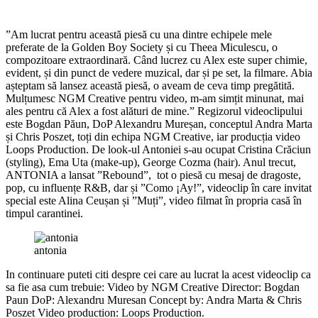
”Am lucrat pentru această piesă cu una dintre echipele mele
preferate de la Golden Boy Society și cu Theea Miculescu, o
compozitoare extraordinară. Când lucrez cu Alex este super chimie,
evident, și din punct de vedere muzical, dar și pe set, la filmare. Abia
așteptam să lansez această piesă, o aveam de ceva timp pregătită.
Mulțumesc NGM Creative pentru video, m-am simțit minunat, mai
ales pentru că Alex a fost alături de mine.” Regizorul videoclipului
este Bogdan Păun, DoP Alexandru Mureșan, conceptul Andra Marta
și Chris Poszet, toți din echipa NGM Creative, iar producția video
Loops Production. De look-ul Antoniei s-au ocupat Cristina Crăciun
(styling), Ema Uta (make-up), George Cozma (hair). Anul trecut,
ANTONIA a lansat ”Rebound”, tot o piesă cu mesaj de dragoste,
pop, cu influențe R&B, dar și ”Como ¡Ay!”, videoclip în care invitat
special este Alina Ceușan și ”Muți”, video filmat în propria casă în
timpul carantinei.
antonia
In continuare puteti citi despre cei care au lucrat la acest videoclip ca
sa fie asa cum trebuie: Video by NGM Creative Director: Bogdan
Paun DoP: Alexandru Muresan Concept by: Andra Marta & Chris
Poszet Video production: Loops Production.