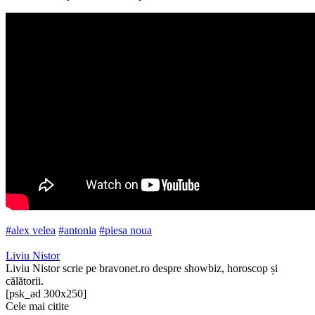
#alex velea
#antonia
#piesa noua
Liviu Nistor
Liviu Nistor scrie pe bravonet.ro despre showbiz, horoscop și
călătorii.
[psk_ad 300x250]
Cele mai citite