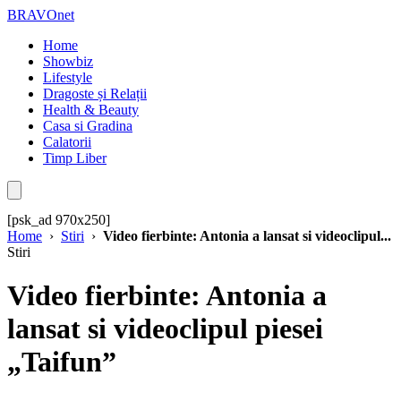
BRAVOnet
Home
Showbiz
Lifestyle
Dragoste și Relații
Health & Beauty
Casa si Gradina
Calatorii
Timp Liber
[psk_ad 970x250]
Home
›
Stiri
›
Video fierbinte: Antonia a lansat si videoclipul...
Stiri
Video fierbinte: Antonia a
lansat si videoclipul piesei
„Taifun”