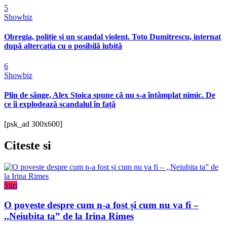
5
Showbiz
Obregia, poliție și un scandal violent. Toto Dumitrescu, internat
după altercația cu o posibilă iubită
6
Showbiz
Plin de sânge, Alex Stoica spune că nu s-a întâmplat nimic. De
ce îi explodează scandalul în față
[psk_ad 300x600]
Citeste
si
Stiri
O poveste despre cum n-a fost și cum nu va fi –
,,Neiubita ta” de la Irina Rimes