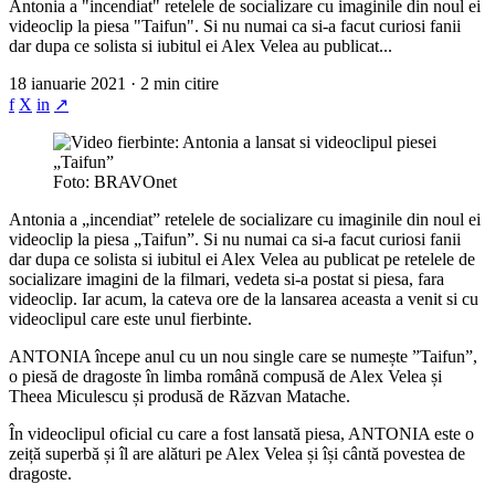
Antonia a "incendiat" retelele de socializare cu imaginile din noul ei
videoclip la piesa "Taifun". Si nu numai ca si-a facut curiosi fanii
dar dupa ce solista si iubitul ei Alex Velea au publicat...
18 ianuarie 2021 · 2 min citire
f
X
in
↗
Foto: BRAVOnet
Antonia a „incendiat” retelele de socializare cu imaginile din noul ei
videoclip la piesa „Taifun”. Si nu numai ca si-a facut curiosi fanii
dar dupa ce solista si iubitul ei Alex Velea au publicat pe retelele de
socializare imagini de la filmari, vedeta si-a postat si piesa, fara
videoclip. Iar acum, la cateva ore de la lansarea aceasta a venit si cu
videoclipul care este unul fierbinte.
ANTONIA începe anul cu un nou single care se numește ”Taifun”,
o piesă de dragoste în limba română compusă de Alex Velea și
Theea Miculescu și produsă de Răzvan Matache.
În videoclipul oficial cu care a fost lansată piesa, ANTONIA este o
zeiță superbă și îl are alături pe Alex Velea și își cântă povestea de
dragoste.