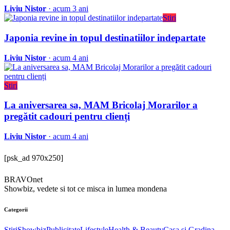
Liviu Nistor
· acum 3 ani
Stiri
Japonia revine in topul destinatiilor indepartate
Liviu Nistor
· acum 4 ani
Stiri
La aniversarea sa, MAM Bricolaj Morarilor a
pregătit cadouri pentru clienți
Liviu Nistor
· acum 4 ani
[psk_ad 970x250]
BRAVOnet
Showbiz, vedete si tot ce misca in lumea mondena
Categorii
Stiri
Showbiz
Publicitate
Lifestyle
Health & Beauty
Casa si Gradina