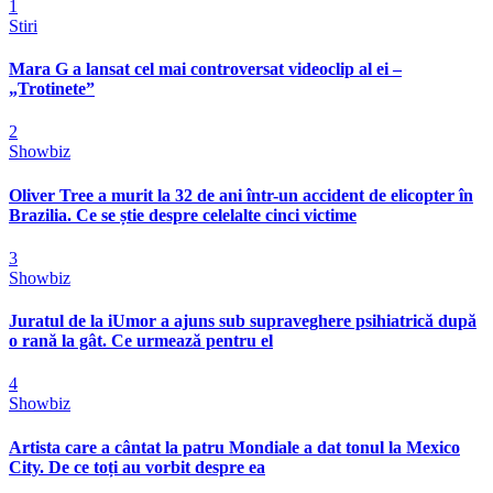
1
Stiri
Mara G a lansat cel mai controversat videoclip al ei –
„Trotinete”
2
Showbiz
Oliver Tree a murit la 32 de ani într-un accident de elicopter în
Brazilia. Ce se știe despre celelalte cinci victime
3
Showbiz
Juratul de la iUmor a ajuns sub supraveghere psihiatrică după
o rană la gât. Ce urmează pentru el
4
Showbiz
Artista care a cântat la patru Mondiale a dat tonul la Mexico
City. De ce toți au vorbit despre ea