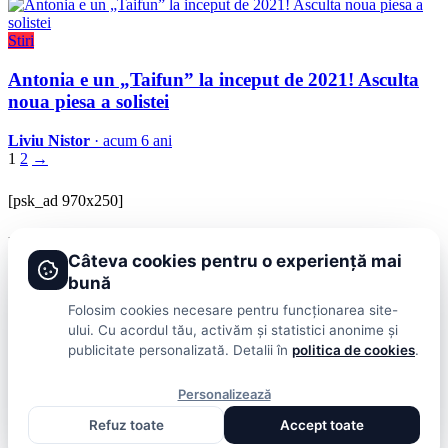
Stiri
Antonia e un „Taifun” la inceput de 2021! Asculta
noua piesa a solistei
Liviu Nistor
· acum 6 ani
1
2
→
[psk_ad 970x250]
BRAVOnet
Câteva cookies pentru o experiență mai
Showbiz, vedete si tot ce misca in lumea mondena
bună
Categorii
Folosim cookies necesare pentru funcționarea site-
ului. Cu acordul tău, activăm și statistici anonime și
Stiri
Showbiz
Publicitate
Lifestyle
Health & Beauty
Casa si Gradina
publicitate personalizată. Detalii în
politica de cookies
.
BRAVOnet
Personalizează
Cookies
Publicitate
Politica De Confidentialitate
Home
Termeni și
Refuz toate
Accept toate
Condiții