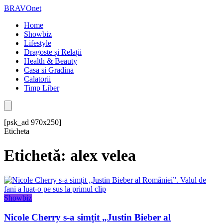
BRAVOnet
Home
Showbiz
Lifestyle
Dragoste și Relații
Health & Beauty
Casa si Gradina
Calatorii
Timp Liber
[psk_ad 970x250]
Eticheta
Etichetă: alex velea
Showbiz
Nicole Cherry s-a simțit „Justin Bieber al