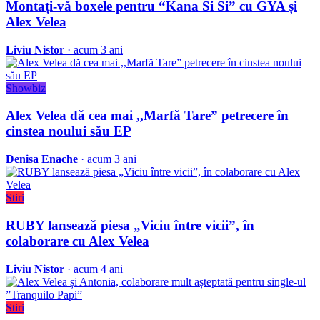
Montați-vă boxele pentru “Kana Si Si” cu GYA și
Alex Velea
Liviu Nistor
· acum 3 ani
Showbiz
Alex Velea dă cea mai ,,Marfă Tare” petrecere în
cinstea noului său EP
Denisa Enache
· acum 3 ani
Stiri
RUBY lansează piesa „Viciu între vicii”, în
colaborare cu Alex Velea
Liviu Nistor
· acum 4 ani
Stiri