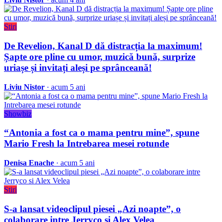
Stiri
De Revelion, Kanal D dă distracția la maximum!
Șapte ore pline cu umor, muzică bună, surprize
uriașe și invitați aleși pe sprânceană!
Liviu Nistor
· acum 5 ani
Showbiz
“Antonia a fost ca o mama pentru mine”, spune
Mario Fresh la Intrebarea mesei rotunde
Denisa Enache
· acum 5 ani
Stiri
S-a lansat videoclipul piesei „Azi noapte”, o
colaborare intre Jerryco si Alex Velea