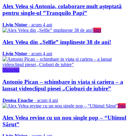
Alex Velea și Antonia, colaborare mult așteptată
pentru single-ul ”Tranquilo Papi”
Liviu Nistor
· acum 4 ani
Stiri
Alex Velea din „Selfie” implineste 38 de ani!
Liviu Nistor
· acum 4 ani
Showbiz
Antonio Pican – schimbare in viata si cariera – a
lansat videoclipul piesei „Cioburi de iubire”
Denisa Enache
· acum 4 ani
Stiri
Alex Velea revine cu un nou single pop – “Ultimul
Sărut”
Liviu Nistor
· acum 4 ani