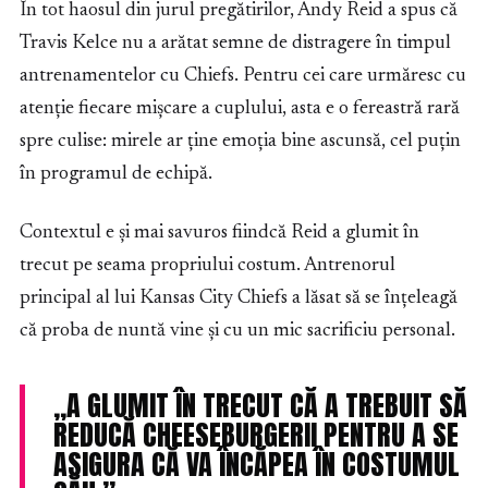
În tot haosul din jurul pregătirilor, Andy Reid a spus că
Travis Kelce nu a arătat semne de distragere în timpul
antrenamentelor cu Chiefs. Pentru cei care urmăresc cu
atenție fiecare mișcare a cuplului, asta e o fereastră rară
spre culise: mirele ar ține emoția bine ascunsă, cel puțin
în programul de echipă.
Contextul e și mai savuros fiindcă Reid a glumit în
trecut pe seama propriului costum. Antrenorul
principal al lui Kansas City Chiefs a lăsat să se înțeleagă
că proba de nuntă vine și cu un mic sacrificiu personal.
„A GLUMIT ÎN TRECUT CĂ A TREBUIT SĂ
REDUCĂ CHEESEBURGERII PENTRU A SE
ASIGURA CĂ VA ÎNCĂPEA ÎN COSTUMUL