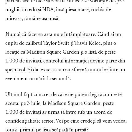
partea care te face să revii la subiect: se vorbește despre
unghii, tuxedo și NDA, însă piesa mare, rochia de
mireasă, rămâne ascunsă.
Numai că tăcerea asta nu e întâmplătoare. Când ai un
cuplu de calibrul Taylor Swift și Travis Kelce, plus o
locație ca Madison Square Garden și o listă de peste
1.000 de invitați, controlul informației devine parte din
spectacol. Și da, exact asta transformă nunta lor într-un
eveniment urmărit la secundă.
Ultimul fapt concret de care ne putem lega acum este
acesta: pe 3 iulie, la Madison Square Garden, peste
1.000 de invitați ar urma să intre sub un acord de
confidențialitate serios. Voi pe cine credeți că vom vedea,
totuși, primul pe lista scăpată în presă?