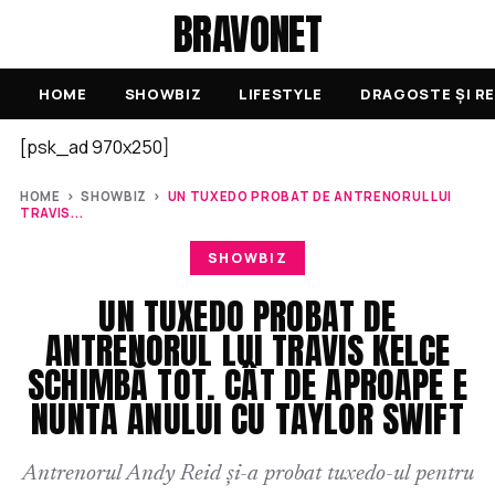
BRAVONET
HOME
SHOWBIZ
LIFESTYLE
DRAGOSTE ȘI RE
[psk_ad 970x250]
HOME
›
SHOWBIZ
›
UN TUXEDO PROBAT DE ANTRENORUL LUI
TRAVIS...
SHOWBIZ
UN TUXEDO PROBAT DE
ANTRENORUL LUI TRAVIS KELCE
SCHIMBĂ TOT. CÂT DE APROAPE E
NUNTA ANULUI CU TAYLOR SWIFT
Antrenorul Andy Reid și-a probat tuxedo-ul pentru