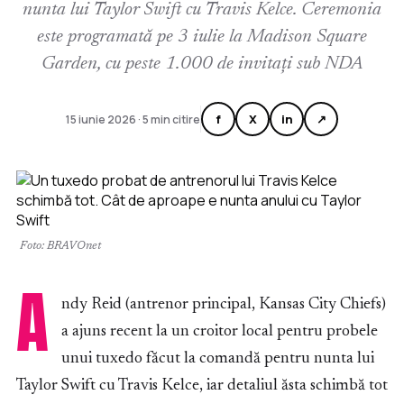
nunta lui Taylor Swift cu Travis Kelce. Ceremonia
este programată pe 3 iulie la Madison Square
Garden, cu peste 1.000 de invitați sub NDA
f
X
in
↗
15 iunie 2026 · 5 min citire
Foto: BRAVOnet
A
ndy Reid (antrenor principal, Kansas City Chiefs)
a ajuns recent la un croitor local pentru probele
unui tuxedo făcut la comandă pentru nunta lui
Taylor Swift cu Travis Kelce, iar detaliul ăsta schimbă tot