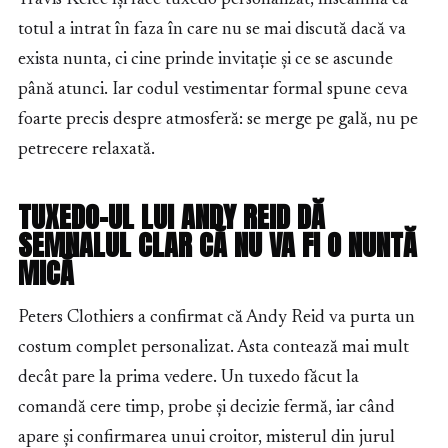
Travis Kelce își face tuxedo personalizat, înseamnă că
totul a intrat în faza în care nu se mai discută dacă va
exista nunta, ci cine prinde invitație și ce se ascunde
până atunci. Iar codul vestimentar formal spune ceva
foarte precis despre atmosferă: se merge pe gală, nu pe
petrecere relaxată.
TUXEDO-UL LUI ANDY REID DĂ
SEMNALUL CLAR CĂ NU VA FI O NUNTĂ
MICĂ
Peters Clothiers a confirmat că Andy Reid va purta un
costum complet personalizat. Asta contează mai mult
decât pare la prima vedere. Un tuxedo făcut la
comandă cere timp, probe și decizie fermă, iar când
apare și confirmarea unui croitor, misterul din jurul