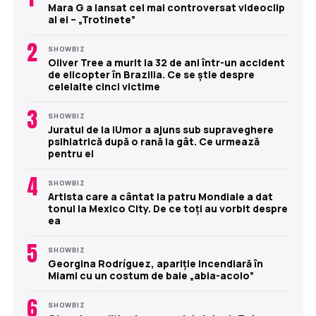
Mara G a lansat cel mai controversat videoclip
al ei – „Trotinete”
2
SHOWBIZ
Oliver Tree a murit la 32 de ani într-un accident
de elicopter în Brazilia. Ce se știe despre
celelalte cinci victime
3
SHOWBIZ
Juratul de la iUmor a ajuns sub supraveghere
psihiatrică după o rană la gât. Ce urmează
pentru el
4
SHOWBIZ
Artista care a cântat la patru Mondiale a dat
tonul la Mexico City. De ce toți au vorbit despre
ea
5
SHOWBIZ
Georgina Rodríguez, apariție incendiară în
Miami cu un costum de baie „abia-acolo”
6
SHOWBIZ