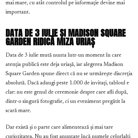
mai mare, cu atât controlul pe informație devine mai
important.
DATA DE 3 IULIE ȘI MADISON SQUARE
GARDEN RIDICĂ MIZA URIAȘ
Data de 3 iulie mută nunta într-un moment în care
atenția publică este deja uriașă, iar alegerea Madison
Square Garden spune direct că nu se urmărește discreția
absolută. Dacă adaugi peste 1.000 de invitați, tabloul e
clar: nu este genul de ceremonie despre care afli după,
dintr-o singură fotografie, ci un eveniment pregătit la
scară mare.
Dar există și o parte care alimentează și mai tare
curiozitatea. Nu au fost anunțate încă numele celorlalți