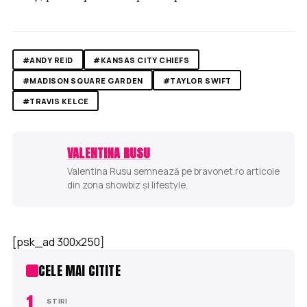
#ANDY REID
#KANSAS CITY CHIEFS
#MADISON SQUARE GARDEN
#TAYLOR SWIFT
#TRAVIS KELCE
VALENTINA RUSU
Valentina Rusu semnează pe bravonet.ro articole
din zona showbiz și lifestyle.
[psk_ad 300x250]
CELE MAI CITITE
1
STIRI