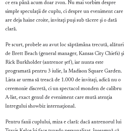
ce era până acum doar zvon. Nu mai vorbim despre
simple speculații de cuplu, ci despre un eveniment care
are deja haine croite, invitați puși sub tăcere și o dată
clară.
Pe scurt, probele au avut loc săptămâna trecută, alături
de Brett Beach (general manager, Kansas City Chiefs) și
Rick Burkholder (antrenor șef), iar nunta este
programată pentru 3 iulie, la Madison Square Garden.
Lista ar urma să treacă de 1.000 de invitați, adică nu o
ceremonie discretă, ci un spectacol monden de calibru
A-list, exact genul de eveniment care mută atenția
întregului showbiz internațional.
Pentru fanii cuplului, miza e clară: dacă antrenorul lui