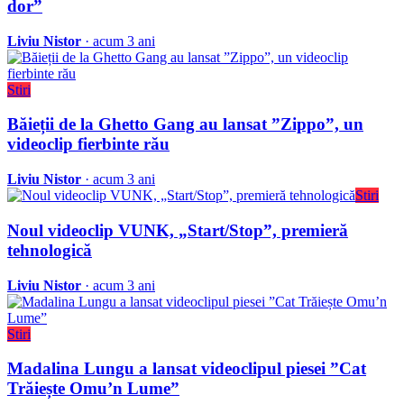
dor”
Liviu Nistor
· acum 3 ani
Stiri
Băieții de la Ghetto Gang au lansat ”Zippo”, un
videoclip fierbinte rău
Liviu Nistor
· acum 3 ani
Stiri
Noul videoclip VUNK, „Start/Stop”, premieră
tehnologică
Liviu Nistor
· acum 3 ani
Stiri
Madalina Lungu a lansat videoclipul piesei ”Cat
Trăiește Omu’n Lume”