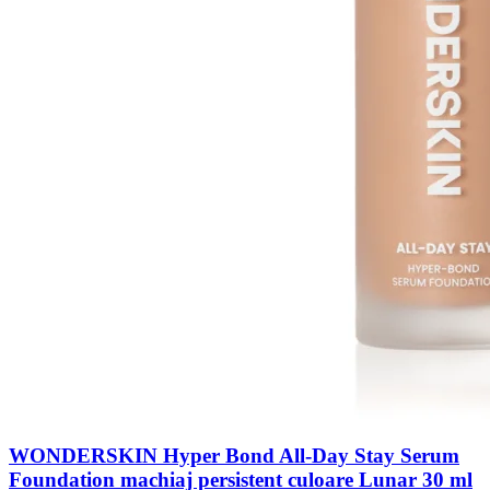
WONDERSKIN Hyper Bond All-Day Stay Serum
Foundation machiaj persistent culoare Lunar 30 ml