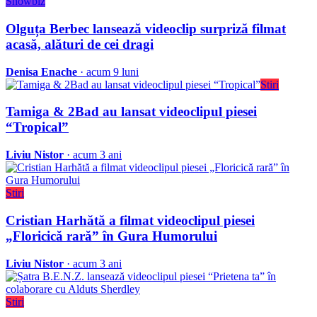
Showbiz
Olguța Berbec lansează videoclip surpriză filmat
acasă, alături de cei dragi
Denisa Enache
· acum 9 luni
Stiri
Tamiga & 2Bad au lansat videoclipul piesei
“Tropical”
Liviu Nistor
· acum 3 ani
Stiri
Cristian Harhătă a filmat videoclipul piesei
„Floricică rară” în Gura Humorului
Liviu Nistor
· acum 3 ani
Stiri