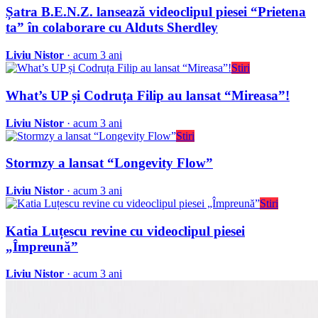
Șatra B.E.N.Z. lansează videoclipul piesei “Prietena
ta” în colaborare cu Alduts Sherdley
Liviu Nistor
· acum 3 ani
Stiri
What’s UP și Codruța Filip au lansat “Mireasa”!
Liviu Nistor
· acum 3 ani
Stiri
Stormzy a lansat “Longevity Flow”
Liviu Nistor
· acum 3 ani
Stiri
Katia Luțescu revine cu videoclipul piesei
„Împreună”
Liviu Nistor
· acum 3 ani