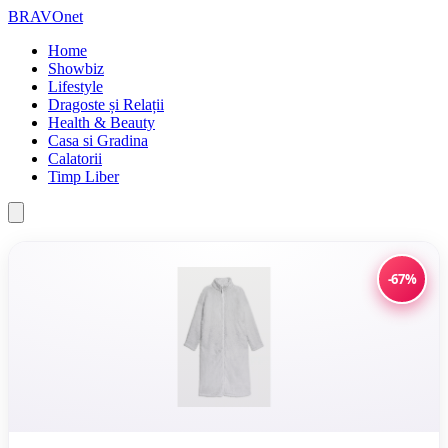
BRAVOnet
Home
Showbiz
Lifestyle
Dragoste și Relații
Health & Beauty
Casa si Gradina
Calatorii
Timp Liber
-67%