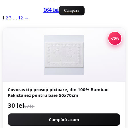
164 lei
Cumpara
1
2
3
…
12
→
-70%
Covoras tip prosop picioare, din 100% Bumbac
Pakistanez pentru baie 50x70cm
30 lei
99 lei
Cumpără acum