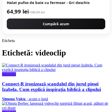
Halat pufos de baie cu fermoar - Gri deschis
64,99 lei
198,99 lei
Cumpără acum
Eticheta
Etichetă: videoclip
Showbiz
Connect-R ironizează scandalul din jurul piesei
Izabela. Cum explică inspirația biblică a clipului
Simona Voicu
· acum o lună