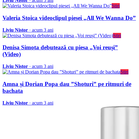
Liviu Nistor
· acum 3 ani
Stiri
Valeria Stoica videoclipul piesei „All We Wanna Do”
Liviu Nistor
· acum 3 ani
Stiri
Denisa Simota debutează cu piesa „Voi reuși”
(Video)
Liviu Nistor
· acum 3 ani
Stiri
Amna și Dorian Popa dau ”Shoturi” pe ritmuri de
bachata
Liviu Nistor
· acum 3 ani