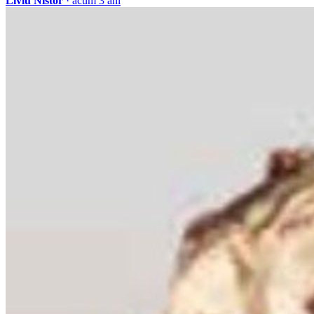
Liviu Nistor
· acum 3 ani