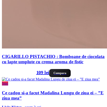
CIGARILLO PISTACHIO : Bomboane de ciocolata
cu lapte umplute cu crema aroma de fistic
109 lei
Cumpara
Stiri
Ce cadou si-a facut Madalina Lungu de ziua ei – ”E
ziua mea”