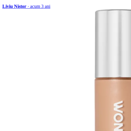
Liviu Nistor
· acum 3 ani