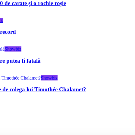
de carate și o rochie roșie
iz
 record
Showbiz
e putea fi fatală
Showbiz
re de colega lui Timothée Chalamet?