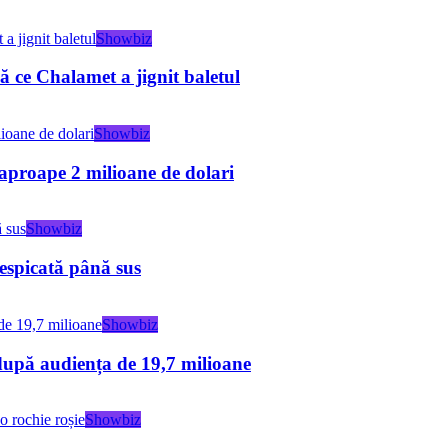
Showbiz
 ce Chalamet a jignit baletul
Showbiz
 aproape 2 milioane de dolari
Showbiz
espicată până sus
Showbiz
după audiența de 19,7 milioane
Showbiz