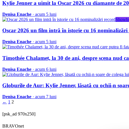
Kylie Jenner a uimit la Oscar 2026 cu diamante de 200 
Denisa Enache
· acum 5 luni
Showb
Oscar 2026 un film intră în istorie cu 16 nominalizări
Denisa Enache
· acum 5 luni
Timothée Chalamet, la 30 de ani, despre scena nud car
Denisa Enache
· acum 6 luni
Globurile de Aur: Kylie Jenner, lăsată cu ochii-n soa
Denisa Enache
· acum 7 luni
←
1
2
[psk_ad 970x250]
BRAVOnet