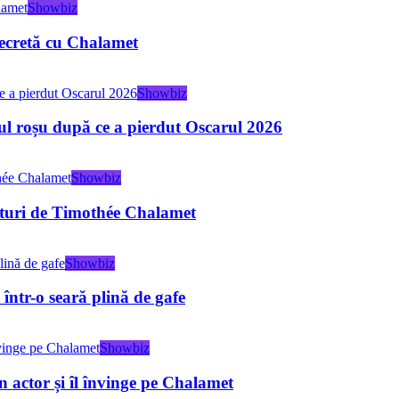
Showbiz
 secretă cu Chalamet
Showbiz
ul roșu după ce a pierdut Oscarul 2026
Showbiz
lături de Timothée Chalamet
Showbiz
într-o seară plină de gafe
Showbiz
 actor și îl învinge pe Chalamet