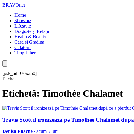
BRAVOnet
Home
Showbiz
Lifestyle
Dragoste și Relații
Health & Beauty
Casa si Gradina
Calatorii
Timp Liber
[psk_ad 970x250]
Eticheta
Etichetă: Timothée Chalamet
Travis Scott îl ironizează pe Timothée Chalamet după
Denisa Enache
· acum 5 luni