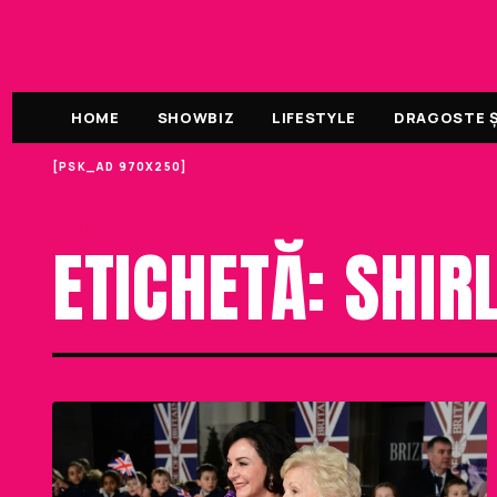
HOME
SHOWBIZ
LIFESTYLE
DRAGOSTE ȘI
[PSK_AD 970X250]
ETICHETA
ETICHETĂ: SHIR