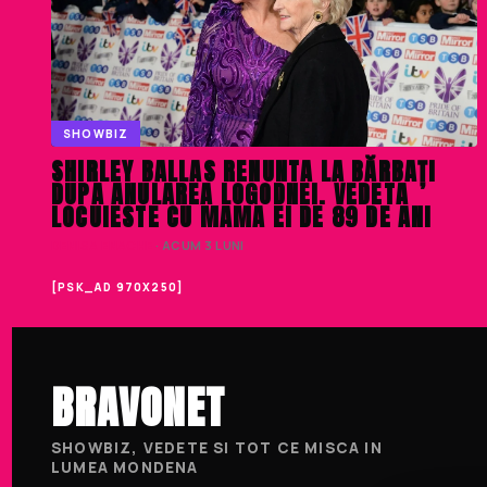
SHOWBIZ
SHIRLEY BALLAS RENUNTA LA BĂRBAȚI
DUPA ANULAREA LOGODNEI. VEDETA
LOCUIESTE CU MAMA EI DE 89 DE ANI
DENISA ENACHE
· ACUM 3 LUNI
[PSK_AD 970X250]
BRAVONET
SHOWBIZ, VEDETE SI TOT CE MISCA IN
LUMEA MONDENA