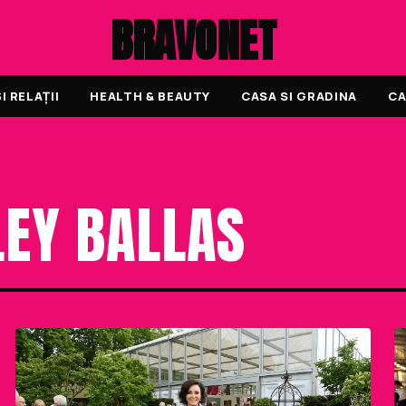
BRAVONET
 RELAȚII
HEALTH & BEAUTY
CASA SI GRADINA
CA
LEY BALLAS