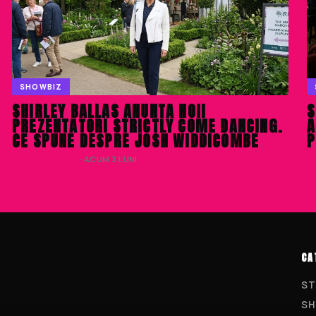
SHOWBIZ
SHIRLEY BALLAS ANUNTA NOII
S
PREZENTATORI STRICTLY COME DANCING.
A
CE SPUNE DESPRE JOSH WIDDICOMBE
P
DENISA ENACHE
· ACUM 3 LUNI
D
CA
ST
SH