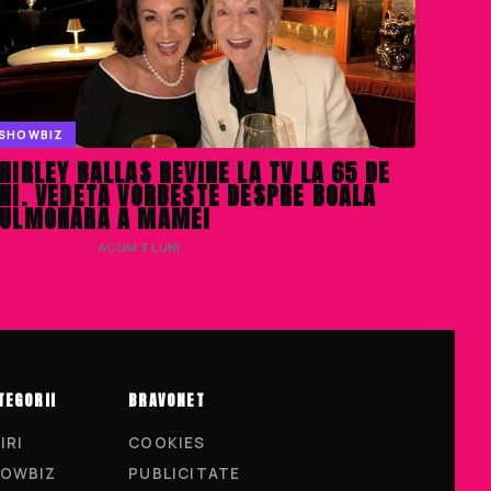
SHOWBIZ
HIRLEY BALLAS REVINE LA TV LA 65 DE
NI. VEDETA VORBESTE DESPRE BOALA
ULMONARA A MAMEI
ENISA ENACHE
· ACUM 3 LUNI
TEGORII
BRAVONET
IRI
COOKIES
OWBIZ
PUBLICITATE