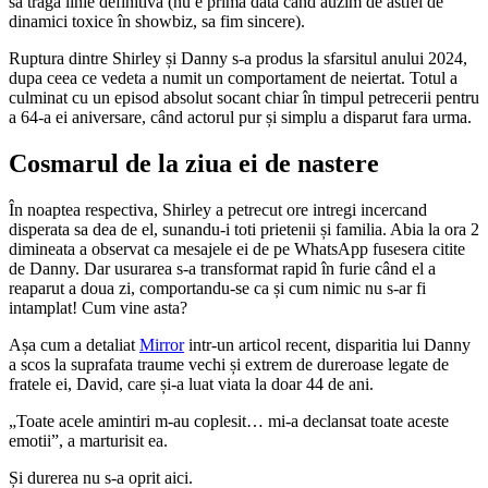
sa traga linie definitiva (nu e prima data când auzim de astfel de
dinamici toxice în showbiz, sa fim sincere).
Ruptura dintre Shirley și Danny s-a produs la sfarsitul anului 2024,
dupa ceea ce vedeta a numit un comportament de neiertat. Totul a
culminat cu un episod absolut socant chiar în timpul petrecerii pentru
a 64-a ei aniversare, când actorul pur și simplu a disparut fara urma.
Cosmarul de la ziua ei de nastere
În noaptea respectiva, Shirley a petrecut ore intregi incercand
disperata sa dea de el, sunandu-i toti prietenii și familia. Abia la ora 2
dimineata a observat ca mesajele ei de pe WhatsApp fusesera citite
de Danny. Dar usurarea s-a transformat rapid în furie când el a
reaparut a doua zi, comportandu-se ca și cum nimic nu s-ar fi
intamplat! Cum vine asta?
Așa cum a detaliat
Mirror
intr-un articol recent, disparitia lui Danny
a scos la suprafata traume vechi și extrem de dureroase legate de
fratele ei, David, care și-a luat viata la doar 44 de ani.
„Toate acele amintiri m-au coplesit… mi-a declansat toate aceste
emotii”, a marturisit ea.
Și durerea nu s-a oprit aici.