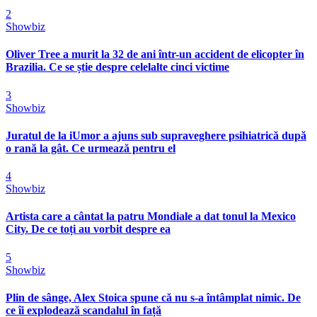
2
Showbiz
Oliver Tree a murit la 32 de ani într-un accident de elicopter în
Brazilia. Ce se știe despre celelalte cinci victime
3
Showbiz
Juratul de la iUmor a ajuns sub supraveghere psihiatrică după
o rană la gât. Ce urmează pentru el
4
Showbiz
Artista care a cântat la patru Mondiale a dat tonul la Mexico
City. De ce toți au vorbit despre ea
5
Showbiz
Plin de sânge, Alex Stoica spune că nu s-a întâmplat nimic. De
ce îi explodează scandalul în față