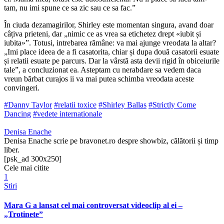
tam, nu imi spune ce sa zic sau ce sa fac.”
În ciuda dezamagirilor, Shirley este momentan singura, avand doar
câțiva prieteni, dar „nimic ce as vrea sa etichetez drept «iubit și
iubita»”. Totusi, intrebarea rămâne: va mai ajunge vreodata la altar?
„Imi place ideea de a fi casatorita, chiar și dupa două casatorii esuate
și relatii esuate pe parcurs. Dar la vârstă asta devii rigid în obiceiurile
tale”, a concluzionat ea. Asteptam cu nerabdare sa vedem daca
vreun bărbat curajos ii va mai putea schimba vreodata aceste
convingeri.
#Danny Taylor
#relatii toxice
#Shirley Ballas
#Strictly Come
Dancing
#vedete internationale
Denisa Enache
Denisa Enache scrie pe bravonet.ro despre showbiz, călătorii și timp
liber.
[psk_ad 300x250]
Cele mai citite
1
Stiri
Mara G a lansat cel mai controversat videoclip al ei –
„Trotinete”