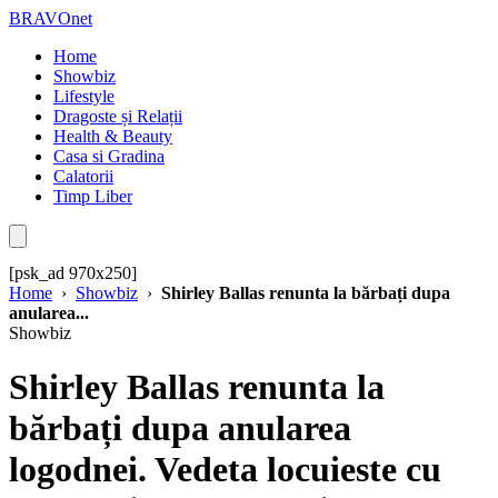
BRAVOnet
Home
Showbiz
Lifestyle
Dragoste și Relații
Health & Beauty
Casa si Gradina
Calatorii
Timp Liber
[psk_ad 970x250]
Home
›
Showbiz
›
Shirley Ballas renunta la bărbați dupa
anularea...
Showbiz
Shirley Ballas renunta la
bărbați dupa anularea
logodnei. Vedeta locuieste cu