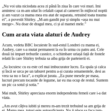
„Nu voi uita niciodata acea zi până în ziua în care voi muri. Imi
amintesc ca m-am uitat în celalalt capat al camerei în mijlocul noptii
și am vazut ca mama mea era atat de suparata, retraind toata trauma
ei”, a povestit Shirley. „M-am gandit pur și simplu «așa nu mai
merge». Nu doar de dragul meu, ci și al mamei mele.”
Cum arata viata alaturi de Audrey
Acum, vedeta BBC locuieste în sud-estul Londrei cu mama ei,
Audrey, care s-a mutat permanent la ea în urma cu patru ani. Cele
două isi impart treburile casnice, o schimbare uriașă față de fostele
relatii în care Shirley trebuia sa aiba grija de partenerii ei.
„Sa locuiesc cu ea este cel mai imbucurator lucru. Ea spala și calca
și încă se urca pe un taburet pentru a-și curata ornamentele, desi as
vrea sa nu o faca”, a explicat jurata. „Ea pune mesele pe masa,
lucruri precum tocanite de legume, iar eu ma ocup de restul. Suntem
un pic ca sotul și sotia.”
Mai mult, Shirley apreciaza enorm independenta femeii care i-a dat
viata.
„Am avut câțiva iubiti și mereu m-am trezit trebuind sa am grija de
ei. Mama mea, totusi este autosuficienta. Nu ii place sa faca tam-