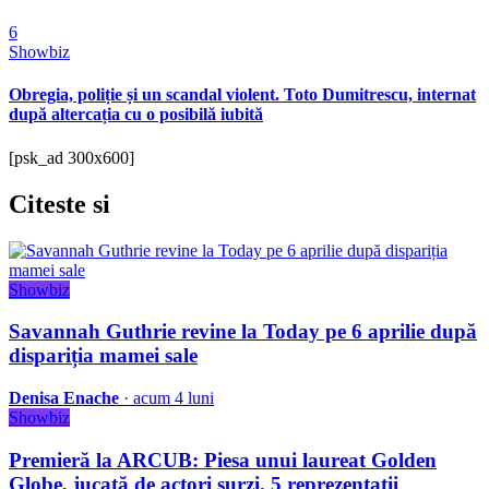
6
Showbiz
Obregia, poliție și un scandal violent. Toto Dumitrescu, internat
după altercația cu o posibilă iubită
[psk_ad 300x600]
Citeste
si
Showbiz
Savannah Guthrie revine la Today pe 6 aprilie după
dispariția mamei sale
Denisa Enache
· acum 4 luni
Showbiz
Premieră la ARCUB: Piesa unui laureat Golden
Globe, jucată de actori surzi. 5 reprezentații