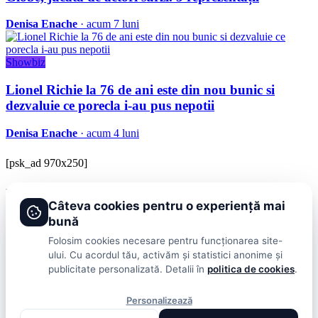
Denisa Enache
· acum 7 luni
Showbiz
Lionel Richie la 76 de ani este din nou bunic si
dezvaluie ce porecla i-au pus nepotii
Denisa Enache
· acum 4 luni
[psk_ad 970x250]
BRAVOnet
Câteva cookies pentru o experiență mai
Showbiz, vedete si tot ce misca in lumea mondena
bună
Categorii
Folosim cookies necesare pentru funcționarea site-
ului. Cu acordul tău, activăm și statistici anonime și
Stiri
Showbiz
Publicitate
Lifestyle
Health & Beauty
Casa si Gradina
publicitate personalizată. Detalii în
politica de cookies
.
BRAVOnet
Personalizează