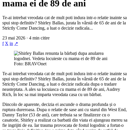
mama ei de 89 de ani
Te-ai intrebat vreodata cat de mult poti indura intr-o relatie inainte sa
spui stop definitiv? Shirley Ballas, jurata în vârstă de 65 de ani de la
Strictly Come Dancing, a luat o decizie radicala...
23 mai 2026 · 4 min citire
f
X
in
↗
Foto: BRAVOnet
Te-ai intrebat vreodata cat de mult poti indura intr-o relatie inainte sa
spui stop definitiv? Shirley Ballas, jurata în vârstă de 65 de ani de la
Strictly Come Dancing, a luat o decizie radicala dupa o tradare
neasteptata. A ales sa locuiasca cu mama ei de 89 de ani, Audrey
Rich, în loc sa mai imparta vreodata casa cu un bărbat.
Dincolo de aparente, decizia ei ascunde o drama profunda și o
ruptura dureroasa. Dupa o relatie de sase ani cu starul din West End,
Danny Taylor (53 de ani), care trebuia sa se finalizeze cu o
casatorie, Shirley a realizat ca barbatii din viata ei ajungeau mereu sa
fie ingrijiti de ea. Iar trauma provocata de fostul logodnic a fortat-o