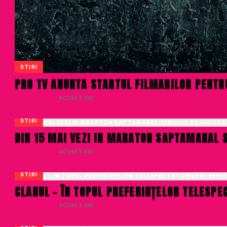
STIRI
PRO TV ANUNTA STARTUL FILMARILOR PENTR
LIVIU NISTOR
· ACUM 3 ANI
STIRI
DIN 15 MAI VEZI IN MARATON SAPTAMANAL S
LIVIU NISTOR
· ACUM 3 ANI
STIRI
CLANUL – ÎN TOPUL PREFERINȚELOR TELESPE
LIVIU NISTOR
· ACUM 3 ANI