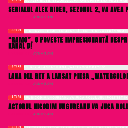
SERIALUL ALEX RIDER, SEZONUL 2, VA AVEA
LIVIU NISTOR
· ACUM 4 ANI
STIRI
“RAMO”, O POVESTE IMPRESIONANTĂ DESPRE 
KANAL D!
LIVIU NISTOR
· ACUM 5 ANI
STIRI
LANA DEL REY A LANSAT PIESA „WATERCOLO
LIVIU NISTOR
· ACUM 5 ANI
STIRI
ACTORUL NICODIM UNGUREANU VA JUCA ROLUL
LIVIU NISTOR
· ACUM 5 ANI
STIRI