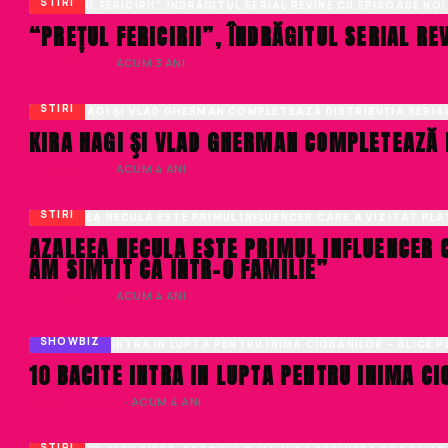
STIRI
“PREȚUL FERICIRII”, ÎNDRĂGITUL SERIAL RE
LIVIU NISTOR
· ACUM 3 ANI
STIRI
KIRA HAGI ŞI VLAD GHERMAN COMPLETEAZĂ D
LIVIU NISTOR
· ACUM 4 ANI
STIRI
AZALEEA NECULA ESTE PRIMUL INFLUENCER C
AM SIMTIT CA INTR-O FAMILIE”
LIVIU NISTOR
· ACUM 4 ANI
SHOWBIZ
10 BACITE INTRA IN LUPTA PENTRU INIMA CI
DENISA ENACHE
· ACUM 4 ANI
STIRI