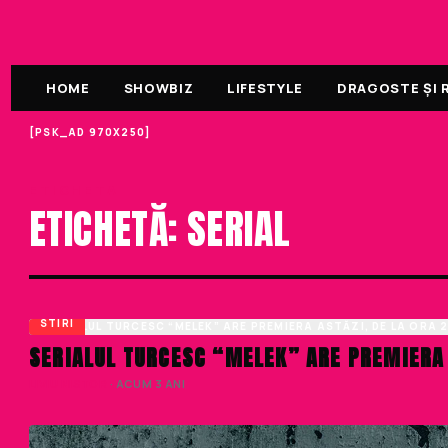
HOME
SHOWBIZ
LIFESTYLE
DRAGOSTE ȘI R
[PSK_AD 970X250]
ETICHETA
ETICHETĂ: SERIAL
STIRI
SERIALUL TURCESC “MELEK” ARE PREMIERA A
LIVIU NISTOR
· ACUM 3 ANI