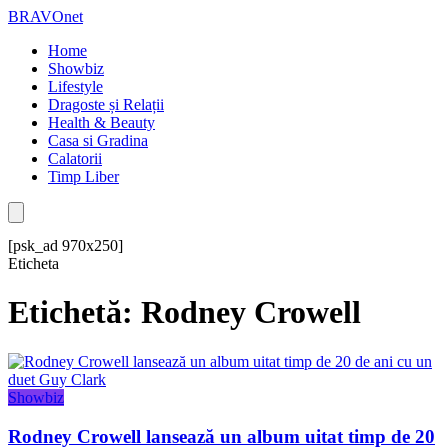
BRAVOnet
Home
Showbiz
Lifestyle
Dragoste și Relații
Health & Beauty
Casa si Gradina
Calatorii
Timp Liber
[psk_ad 970x250]
Eticheta
Etichetă: Rodney Crowell
Showbiz
Rodney Crowell lansează un album uitat timp de 20