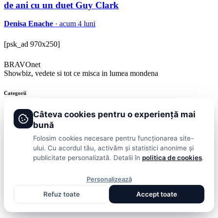
de ani cu un duet Guy Clark
Denisa Enache
· acum 4 luni
[psk_ad 970x250]
BRAVOnet
Showbiz, vedete si tot ce misca in lumea mondena
Categorii
Stiri
Showbiz
Publicitate
Lifestyle
Health & Beauty
Casa si Gradina
Câteva cookies pentru o experiență mai
bună
BRAVOnet
Folosim cookies necesare pentru funcționarea site-
ului. Cu acordul tău, activăm și statistici anonime și
Cookies
Publicitate
Politica De Confidentialitate
Home
Termeni și
publicitate personalizată. Detalii în
politica de cookies
.
Condiții
© 2026 BRAVOnet. Toate drepturile rezervate.
Personalizează
Refuz toate
Accept toate