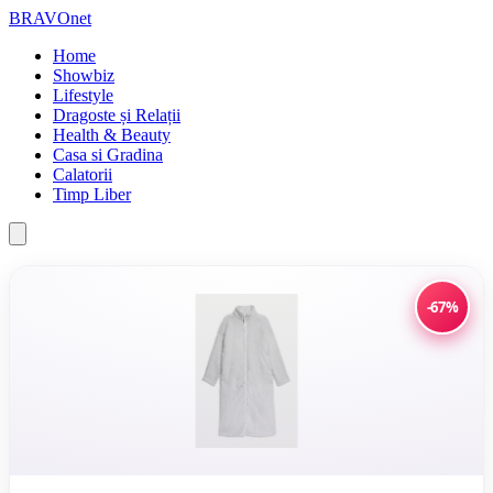
BRAVOnet
Home
Showbiz
Lifestyle
Dragoste și Relații
Health & Beauty
Casa si Gradina
Calatorii
Timp Liber
-67%