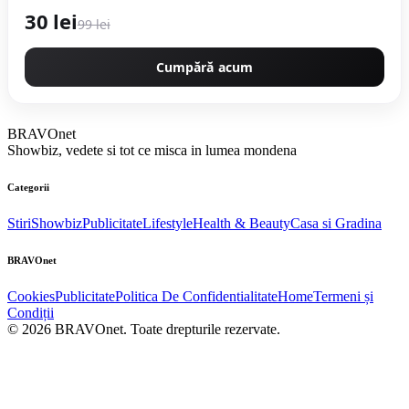
30 lei
99 lei
Cumpără acum
BRAVOnet
Showbiz, vedete si tot ce misca in lumea mondena
Categorii
Stiri
Showbiz
Publicitate
Lifestyle
Health & Beauty
Casa si Gradina
BRAVOnet
Cookies
Publicitate
Politica De Confidentialitate
Home
Termeni și
Condiții
© 2026 BRAVOnet. Toate drepturile rezervate.