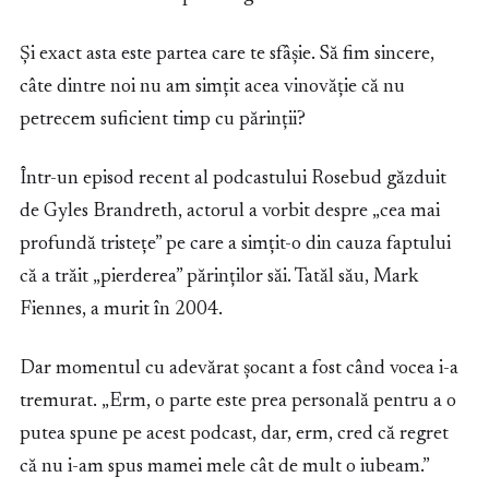
Și exact asta este partea care te sfâșie. Să fim sincere,
câte dintre noi nu am simțit acea vinovăție că nu
petrecem suficient timp cu părinții?
Într-un episod recent al podcastului Rosebud găzduit
de Gyles Brandreth, actorul a vorbit despre „cea mai
profundă tristețe” pe care a simțit-o din cauza faptului
că a trăit „pierderea” părinților săi. Tatăl său, Mark
Fiennes, a murit în 2004.
Dar momentul cu adevărat șocant a fost când vocea i-a
tremurat. „Erm, o parte este prea personală pentru a o
putea spune pe acest podcast, dar, erm, cred că regret
că nu i-am spus mamei mele cât de mult o iubeam.”