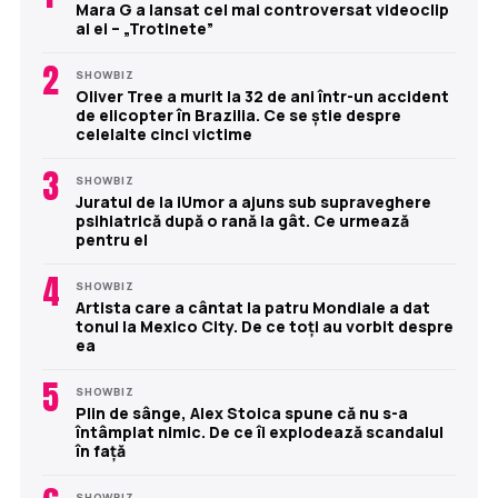
Mara G a lansat cel mai controversat videoclip
al ei – „Trotinete”
2
SHOWBIZ
Oliver Tree a murit la 32 de ani într-un accident
de elicopter în Brazilia. Ce se știe despre
celelalte cinci victime
3
SHOWBIZ
Juratul de la iUmor a ajuns sub supraveghere
psihiatrică după o rană la gât. Ce urmează
pentru el
4
SHOWBIZ
Artista care a cântat la patru Mondiale a dat
tonul la Mexico City. De ce toți au vorbit despre
ea
5
SHOWBIZ
Plin de sânge, Alex Stoica spune că nu s-a
întâmplat nimic. De ce îi explodează scandalul
în față
SHOWBIZ