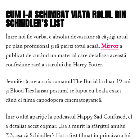
CUM I-A SCHIMBAT VIATA ROLUL DIN
SCHINDLER’S LIST
Între noi fie vorba, e absolut devastator să câștigi totul
pe plan profesional și să pierzi totul acasă.
Mirror
a
publicat de curând un material care detaliază această
confesiune rară a starului din Harry Potter.
Jennifer (care a scris romanul The Burial la doar 19 ani
și Blood Ties lansat postum) se lupta cu boala exact
când el filma capodopera cinematografică.
Într-o altă apariție la podcastul Happy Sad Confused, el
a detaliat acest coșmar. „Ea a murit la sfârșitul anului
’93, așa că Schindler’s List a fost filmat în primăvara lui