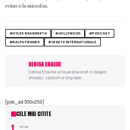
evitat-o la microfon.
#GYLES BRANDRETH
#HOLLYWOOD
#PODCAST
#RALPH FIENNES
#VEDETE INTERNATIONALE
DENISA ENACHE
Denisa Enache scrie pe bravonet.ro despre
showbiz, călătorii și timp liber.
[psk_ad 300x250]
CELE MAI CITITE
1
STIRI