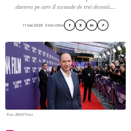
dureros pe care îl ascunde de trei decenii....
f
X
in
↗
17 mai 2026 · 3 min citire
Foto: BRAVOnet