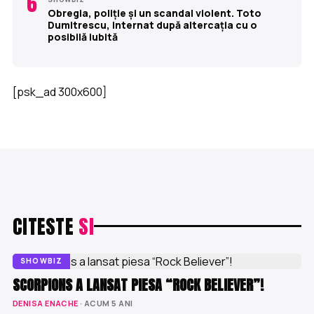
6
Obregia, poliție și un scandal violent. Toto
Dumitrescu, internat după altercația cu o
posibilă iubită
[psk_ad 300x600]
CITESTE
SI
SHOWBIZ
SCORPIONS A LANSAT PIESA “ROCK BELIEVER”!
DENISA ENACHE
· ACUM 5 ANI