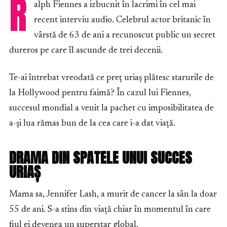
R
alph Fiennes a izbucnit în lacrimi în cel mai
recent interviu audio. Celebrul actor britanic în
vârstă de 63 de ani a recunoscut public un secret
dureros pe care îl ascunde de trei decenii.
Te-ai întrebat vreodată ce preț uriaș plătesc starurile de
la Hollywood pentru faimă? În cazul lui Fiennes,
succesul mondial a venit la pachet cu imposibilitatea de
a-și lua rămas bun de la cea care i-a dat viață.
DRAMA DIN SPATELE UNUI SUCCES
URIAȘ
Mama sa, Jennifer Lash, a murit de cancer la sân la doar
55 de ani. S-a stins din viață chiar în momentul în care
fiul ei devenea un superstar global.