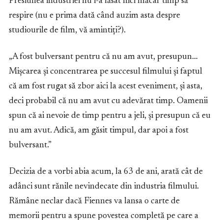
Presiunea industriei nu i-a lăsat nici măcar timp să
respire (nu e prima dată când auzim asta despre
studiourile de film, vă amintiți?).
„A fost bulversant pentru că nu am avut, presupun…
Mișcarea și concentrarea pe succesul filmului și faptul
că am fost rugat să zbor aici la acest eveniment, și asta,
deci probabil că nu am avut cu adevărat timp. Oamenii
spun că ai nevoie de timp pentru a jeli, și presupun că eu
nu am avut. Adică, am găsit timpul, dar apoi a fost
bulversant.”
Decizia de a vorbi abia acum, la 63 de ani, arată cât de
adânci sunt rănile nevindecate din industria filmului.
Rămâne neclar dacă Fiennes va lansa o carte de
memorii pentru a spune povestea completă pe care a