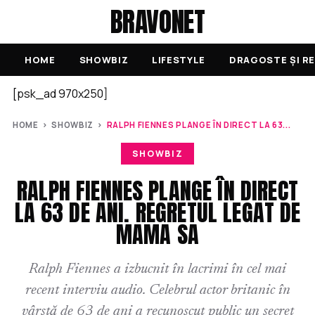
BRAVONET
HOME
SHOWBIZ
LIFESTYLE
DRAGOSTE ȘI RE
[psk_ad 970x250]
HOME
›
SHOWBIZ
›
RALPH FIENNES PLANGE ÎN DIRECT LA 63...
SHOWBIZ
RALPH FIENNES PLANGE ÎN DIRECT
LA 63 DE ANI. REGRETUL LEGAT DE
MAMA SA
Ralph Fiennes a izbucnit în lacrimi în cel mai
recent interviu audio. Celebrul actor britanic în
vârstă de 63 de ani a recunoscut public un secret