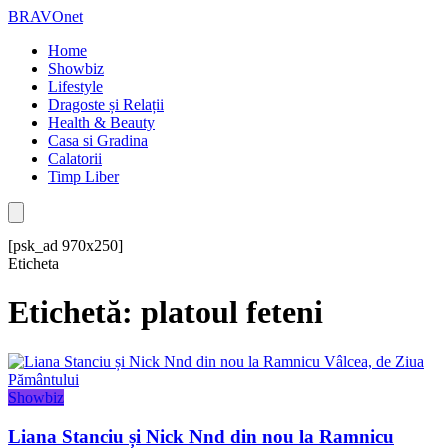
BRAVOnet
Home
Showbiz
Lifestyle
Dragoste și Relații
Health & Beauty
Casa si Gradina
Calatorii
Timp Liber
[psk_ad 970x250]
Eticheta
Etichetă: platoul feteni
Showbiz
Liana Stanciu și Nick Nnd din nou la Ramnicu