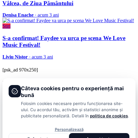
Vâlcea, de Ziua Pământului
Denisa Enache
· acum 3 ani
Stiri
S-a confirmat! Faydee va urca pe scena We Love
Music Festival!
Liviu Nistor
· acum 3 ani
[psk_ad 970x250]
BRAVOnet
Câteva cookies pentru o experiență mai
Showbiz, vedete si tot ce misca in lumea mondena
bună
Categorii
Folosim cookies necesare pentru funcționarea site-
ului. Cu acordul tău, activăm și statistici anonime și
Stiri
Showbiz
Publicitate
Lifestyle
Health & Beauty
Casa si Gradina
publicitate personalizată. Detalii în
politica de cookies
.
BRAVOnet
Personalizează
Cookies
Publicitate
Politica De Confidentialitate
Home
Termeni și