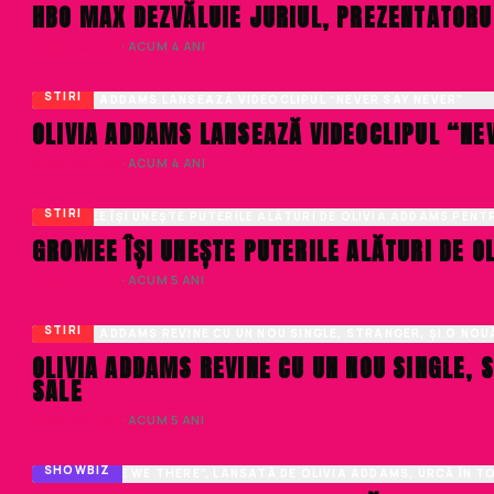
HBO MAX DEZVĂLUIE JURIUL, PREZENTATORU
LIVIU NISTOR
· ACUM 4 ANI
STIRI
OLIVIA ADDAMS LANSEAZĂ VIDEOCLIPUL “NE
LIVIU NISTOR
· ACUM 4 ANI
STIRI
GROMEE ÎȘI UNEȘTE PUTERILE ALĂTURI DE O
LIVIU NISTOR
· ACUM 5 ANI
STIRI
OLIVIA ADDAMS REVINE CU UN NOU SINGLE, S
SALE
LIVIU NISTOR
· ACUM 5 ANI
SHOWBIZ