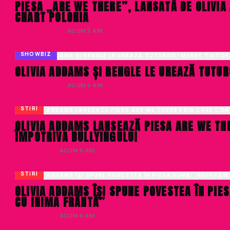
PIESA „ARE WE THERE”, LANSATĂ DE OLIVIA 
CHART POLONIA
DENISA ENACHE
· ACUM 5 ANI
SHOWBIZ
OLIVIA ADDAMS ȘI RENGLE LE UREAZĂ TUTU
DENISA ENACHE
· ACUM 6 ANI
STIRI
OLIVIA ADDAMS LANSEAZĂ PIESA ARE WE TH
ÎMPOTRIVA BULLYINGULUI
LIVIU NISTOR
· ACUM 6 ANI
STIRI
OLIVIA ADDAMS ÎȘI SPUNE POVESTEA ÎN PIE
CU INIMA FRÂNTĂ”
LIVIU NISTOR
· ACUM 6 ANI