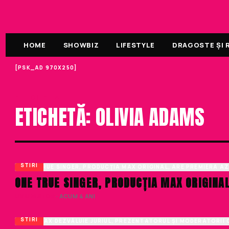
HOME
SHOWBIZ
LIFESTYLE
DRAGOSTE ȘI R
[PSK_AD 970X250]
ETICHETA
ETICHETĂ: OLIVIA ADAMS
STIRI
ONE TRUE SINGER, PRODUCȚIA MAX ORIGINA
LIVIU NISTOR
· ACUM 4 ANI
STIRI