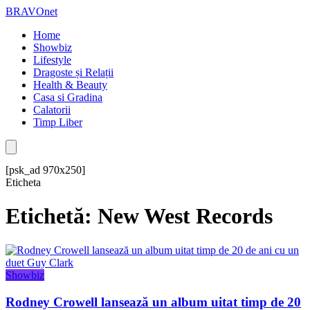
BRAVOnet
Home
Showbiz
Lifestyle
Dragoste și Relații
Health & Beauty
Casa si Gradina
Calatorii
Timp Liber
[psk_ad 970x250]
Eticheta
Etichetă: New West Records
Showbiz
Rodney Crowell lansează un album uitat timp de 20