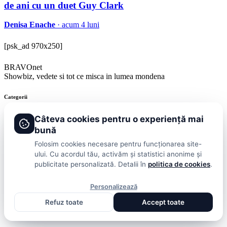
de ani cu un duet Guy Clark
Denisa Enache
· acum 4 luni
[psk_ad 970x250]
BRAVOnet
Showbiz, vedete si tot ce misca in lumea mondena
Categorii
Stiri
Showbiz
Publicitate
Lifestyle
Health & Beauty
Casa si Gradina
Câteva cookies pentru o experiență mai
bună
BRAVOnet
Folosim cookies necesare pentru funcționarea site-
ului. Cu acordul tău, activăm și statistici anonime și
Cookies
Publicitate
Politica De Confidentialitate
Home
Termeni și
publicitate personalizată. Detalii în
politica de cookies
.
Condiții
© 2026 BRAVOnet. Toate drepturile rezervate.
Personalizează
Refuz toate
Accept toate