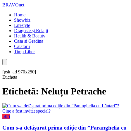
BRAVOnet
Home
Showbiz
Lifestyle
Dragoste și Relații
Health & Beauty
Casa si Gradina
Calatorii
Timp Liber
[psk_ad 970x250]
Eticheta
Etichetă: Neluțu Petrache
Stiri
Cum s-a defășurat prima ediție din ”Paranghelia cu