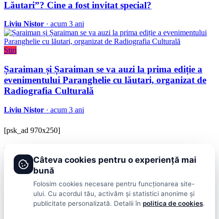
Lăutari”? Cine a fost invitat special?
Liviu Nistor
· acum 3 ani
Stiri
Șaraiman și Șaraiman se va auzi la prima ediție a
evenimentului Paranghelie cu lăutari, organizat de
Radiografia Culturală
Liviu Nistor
· acum 3 ani
[psk_ad 970x250]
BRAVOnet
Câteva cookies pentru o experiență mai
Showbiz, vedete si tot ce misca in lumea mondena
bună
Categorii
Folosim cookies necesare pentru funcționarea site-
ului. Cu acordul tău, activăm și statistici anonime și
Stiri
Showbiz
Publicitate
Lifestyle
Health & Beauty
Casa si Gradina
publicitate personalizată. Detalii în
politica de cookies
.
BRAVOnet