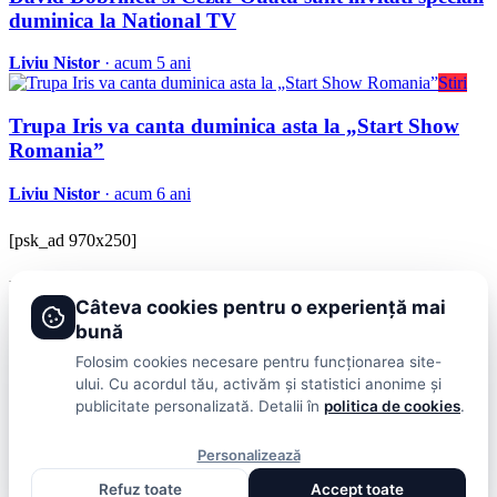
duminica la National TV
Liviu Nistor
· acum 5 ani
Stiri
Trupa Iris va canta duminica asta la „Start Show
Romania”
Liviu Nistor
· acum 6 ani
[psk_ad 970x250]
BRAVOnet
Câteva cookies pentru o experiență mai
Showbiz, vedete si tot ce misca in lumea mondena
bună
Categorii
Folosim cookies necesare pentru funcționarea site-
ului. Cu acordul tău, activăm și statistici anonime și
Stiri
Showbiz
Publicitate
Lifestyle
Health & Beauty
Casa si Gradina
publicitate personalizată. Detalii în
politica de cookies
.
BRAVOnet
Personalizează
Cookies
Publicitate
Politica De Confidentialitate
Home
Termeni și
Refuz toate
Accept toate