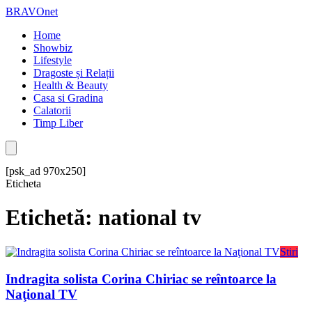
BRAVOnet
Home
Showbiz
Lifestyle
Dragoste și Relații
Health & Beauty
Casa si Gradina
Calatorii
Timp Liber
[psk_ad 970x250]
Eticheta
Etichetă: national tv
Stiri
Indragita solista Corina Chiriac se reîntoarce la
Naţional TV