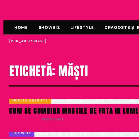
HOME
SHOWBIZ
LIFESTYLE
DRAGOSTE ȘI R
[PSK_AD 970X250]
ETICHETA
ETICHETĂ: MĂȘTI
HEALTH & BEAUTY
CUM SE COMBINA MASTILE DE FATA IN LUME
CARMEN MANEA
· ACUM 5 ANI
SHOWBIZ