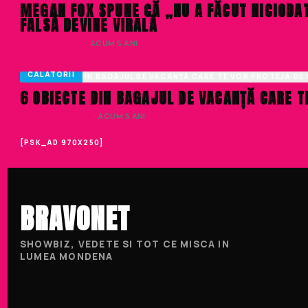
MEGAN FOX SPUNE CĂ „NU A FĂCUT NICIODA
FALSĂ DEVINE VIRALĂ
DENISA ENACHE
· ACUM 5 ANI
CALATORII
6 OBIECTE DIN BAGAJUL DE VACANȚĂ CARE 
DELIA COJOCARU
· ACUM 5 ANI
[PSK_AD 970X250]
BRAVONET
SHOWBIZ, VEDETE SI TOT CE MISCA IN
LUMEA MONDENA