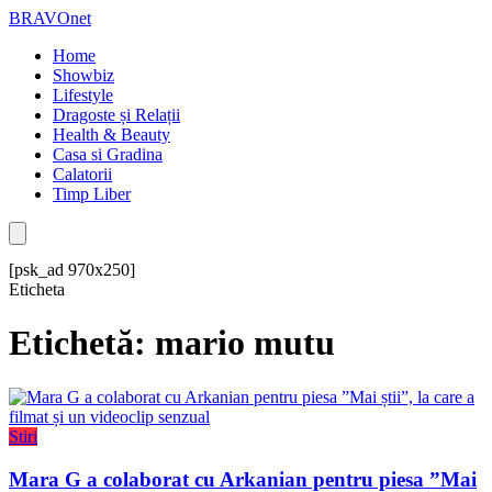
BRAVOnet
Home
Showbiz
Lifestyle
Dragoste și Relații
Health & Beauty
Casa si Gradina
Calatorii
Timp Liber
[psk_ad 970x250]
Eticheta
Etichetă: mario mutu
Stiri
Mara G a colaborat cu Arkanian pentru piesa ”Mai