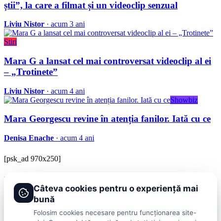
știi”, la care a filmat și un videoclip senzual
Liviu Nistor
· acum 3 ani
Stiri
Mara G a lansat cel mai controversat videoclip al ei
– „Trotinete”
Liviu Nistor
· acum 4 ani
Showbiz
Mara Georgescu revine în atenția fanilor. Iată cu ce
Denisa Enache
· acum 4 ani
[psk_ad 970x250]
BRAVOnet
Câteva cookies pentru o experiență mai
Showbiz, vedete si tot ce misca in lumea mondena
bună
Categorii
Folosim cookies necesare pentru funcționarea site-