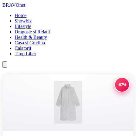
BRAVOnet
Home
Showbiz
Lifestyle
Dragoste și Relații
Health & Beauty
Casa si Gradina
Calatorii
Timp Liber
-67%