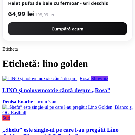
Halat pufos de baie cu fermoar - Gri deschis
64,99 lei
198,99 lei
Cumpără acum
Eticheta
Etichetă: lino golden
Showbiz
LINO și nolovemoxxie cântă despre „Rosa”
Denisa Enache
· acum 3 ani
Stiri
„$hefu” este single-ul pe care l-au pregătit Lino