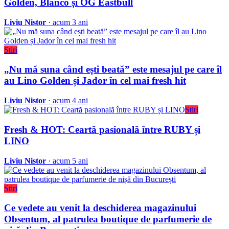
Golden, Blanco și OG Eastbull
Liviu Nistor
· acum 3 ani
Stiri
„Nu mă suna când ești beată” este mesajul pe care îl
au Lino Golden și Jador în cel mai fresh hit
Liviu Nistor
· acum 4 ani
Stiri
Fresh & HOT: Ceartă pasională între RUBY și
LINO
Liviu Nistor
· acum 5 ani
Stiri
Ce vedete au venit la deschiderea magazinului
Obsentum, al patrulea boutique de parfumerie de