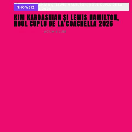
SHOWBIZ
KIM KARDASHIAN ȘI LEWIS HAMILTON,
NOUL CUPLU DE LA COACHELLA 2026
DENISA ENACHE
· ACUM 4 LUNI