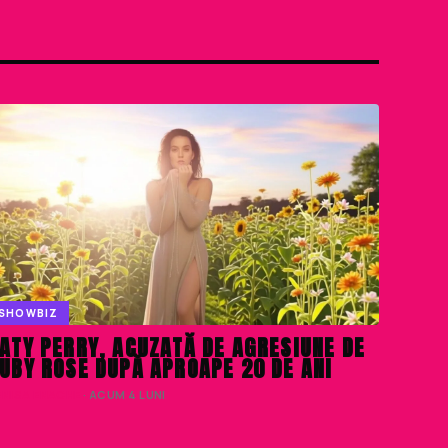
SHOWBIZ
ATY PERRY, ACUZATĂ DE AGRESIUNE DE
UBY ROSE DUPĂ APROAPE 20 DE ANI
ENISA ENACHE
· ACUM 4 LUNI