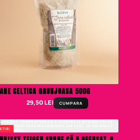
ARE CELTICA GRUNJOASA 500G
29,50 LEI
CUMPARA
STIRI
HRISSY TEIGEN SPUNE CĂ A OFENSAT-O