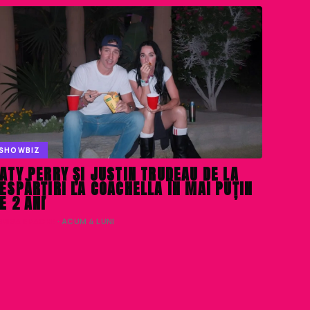
SHOWBIZ
ATY PERRY ȘI JUSTIN TRUDEAU DE LA
ESPĂRȚIRI LA COACHELLA ÎN MAI PUȚIN
E 2 ANI
ENISA ENACHE
· ACUM 4 LUNI