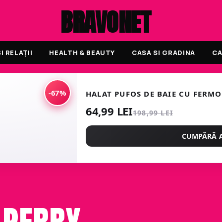
BRAVONET
 RELAȚII
HEALTH & BEAUTY
CASA SI GRADINA
CA
-67%
HALAT PUFOS DE BAIE CU FERMO
64,99 LEI
198,99 LEI
CUMPĂRĂ 