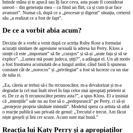
întinde mâna și te apucă sau îți face ceva, asta poate fi considerat
uneori – din generația mea – ca fiind un flirt, ca și cum ți-ar face
avansuri”. Numai că, după ce a „procesat și digerat” situația, creierul
său „a realizat ce a fost de fapt”.
De ce a vorbit abia acum?
Decizia de a vorbi a venit după ce actrița Ruby Rose a formulat
acuzații similare de agresiune sexuală la adresa lui Perry. Kloss a
simțit că este „important” să fie „curajos” și să-și „arate fața și să se
explice”. „Lumea mă poate judeca, știți?”, a adăugat el. Un alt motiv
a fost frustrarea acumulată de-a lungul anilor, când fanii îi spuneau
constant cât de „norocos” și „privilegiat” a fost să lucreze cu un star
de talia ei.
„Ea, căreia ar trebui să-i fiu recunoscător, m-a devalorizat și m-a
degradat la cel mai înalt nivel în fața celor mai apropiați prieteni ai
ei. De ce aș fi recunoscător pentru asta?”, a spus Kloss. El a insistat
că „intențiile” sale nu au fost să o „pedepsească” pe Perry, ci să-și
„protejeze propria sănătate mintală”. Modelul spera ca artista să aibă
o reacție publică sau privată de genul: „Trecutul e trecut. Am făcut
niște greșeli și îmi cer scuze. Acum sunt mai bună.”
Reacția lui Katy Perry și a apropiaților