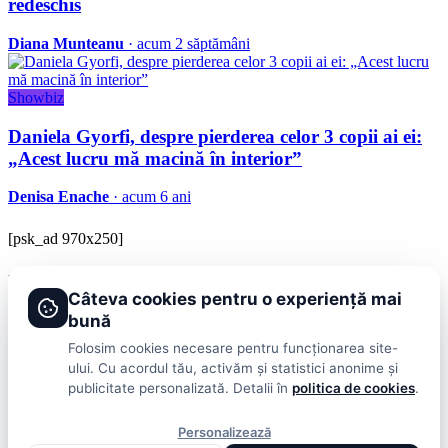
redeschis
Diana Munteanu
· acum 2 săptămâni
Showbiz
Daniela Gyorfi, despre pierderea celor 3 copii ai ei:
„Acest lucru mă macină în interior”
Denisa Enache
· acum 6 ani
[psk_ad 970x250]
BRAVOnet
Câteva cookies pentru o experiență mai
Showbiz, vedete si tot ce misca in lumea mondena
bună
Categorii
Folosim cookies necesare pentru funcționarea site-
ului. Cu acordul tău, activăm și statistici anonime și
Stiri
Showbiz
Publicitate
Lifestyle
Health & Beauty
Casa si Gradina
publicitate personalizată. Detalii în
politica de cookies
.
BRAVOnet
Personalizează