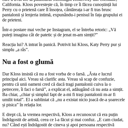
California. Kloss povestește că, în timp ce îi făcea cunoștință lui
Perry cu o prietenă care îl însoțea, cântăreața i-ar fi tras brusc
pantalonii și lenjeria intimă, expunându-i penisul în fața grupului ei
de prieteni.
Într-o postare mai veche pe Instagram, el se întreba retoric: „Vă
puteți imagina cât de patetic și de jenat m-am simțit?”
Reacția lui? A intrat în panică. Potrivit lui Kloss, Katy Perry pur și
simplu „a râs”.
Nu a fost o glumă
Dar Kloss insistă că nu a fost vorba de o farsă. „Ăsta e lucrul
principal aici. Vreau să clarific asta. Vreau să scap de confuzie,
pentru că unii oameni cred că dacă tragi pantalonii cuiva la o
petrecere, îi faci o farsă”, a explicat el, adăugând că nu asta a simțit.
Ba chiar, „chiar și simplul fapt de a-mi fi trași pantalonii m-ar fi
umilit total”. El a subliniat că „nu a existat nicio joacă de-a șoarecele
și pisica” în relația lor.
E drept că, la vremea respectivă, Kloss a recunoscut că era puțin
îndrăgostit de artistă, ceea ce l-a făcut și mai confuz. „E cam ciudat,
nu? Când ești îndrăgostit de cineva și apoi persoana respectivă