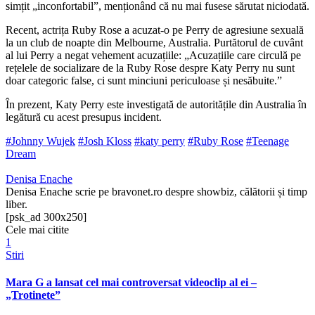
simțit „inconfortabil”, menționând că nu mai fusese sărutat niciodată.
Recent, actrița Ruby Rose a acuzat-o pe Perry de agresiune sexuală
la un club de noapte din Melbourne, Australia. Purtătorul de cuvânt
al lui Perry a negat vehement acuzațiile: „Acuzațiile care circulă pe
rețelele de socializare de la Ruby Rose despre Katy Perry nu sunt
doar categoric false, ci sunt minciuni periculoase și nesăbuite.”
În prezent, Katy Perry este investigată de autoritățile din Australia în
legătură cu acest presupus incident.
#Johnny Wujek
#Josh Kloss
#katy perry
#Ruby Rose
#Teenage
Dream
Denisa Enache
Denisa Enache scrie pe bravonet.ro despre showbiz, călătorii și timp
liber.
[psk_ad 300x250]
Cele mai citite
1
Stiri
Mara G a lansat cel mai controversat videoclip al ei –
„Trotinete”