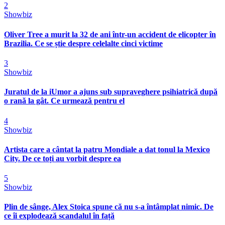
2
Showbiz
Oliver Tree a murit la 32 de ani într-un accident de elicopter în
Brazilia. Ce se știe despre celelalte cinci victime
3
Showbiz
Juratul de la iUmor a ajuns sub supraveghere psihiatrică după
o rană la gât. Ce urmează pentru el
4
Showbiz
Artista care a cântat la patru Mondiale a dat tonul la Mexico
City. De ce toți au vorbit despre ea
5
Showbiz
Plin de sânge, Alex Stoica spune că nu s-a întâmplat nimic. De
ce îi explodează scandalul în față