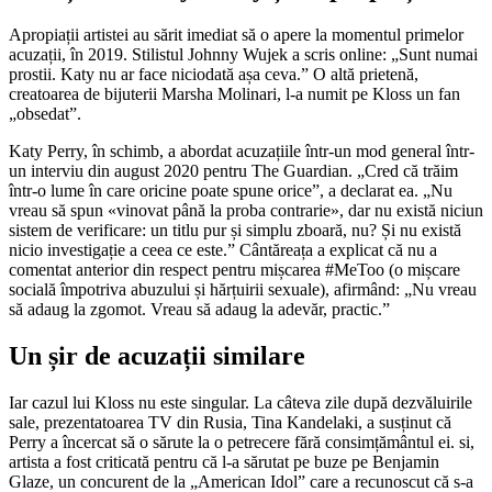
Apropiații artistei au sărit imediat să o apere la momentul primelor
acuzații, în 2019. Stilistul Johnny Wujek a scris online: „Sunt numai
prostii. Katy nu ar face niciodată așa ceva.” O altă prietenă,
creatoarea de bijuterii Marsha Molinari, l-a numit pe Kloss un fan
„obsedat”.
Katy Perry, în schimb, a abordat acuzațiile într-un mod general într-
un interviu din august 2020 pentru The Guardian. „Cred că trăim
într-o lume în care oricine poate spune orice”, a declarat ea. „Nu
vreau să spun «vinovat până la proba contrarie», dar nu există niciun
sistem de verificare: un titlu pur și simplu zboară, nu? Și nu există
nicio investigație a ceea ce este.” Cântăreața a explicat că nu a
comentat anterior din respect pentru mișcarea #MeToo (o mișcare
socială împotriva abuzului și hărțuirii sexuale), afirmând: „Nu vreau
să adaug la zgomot. Vreau să adaug la adevăr, practic.”
Un șir de acuzații similare
Iar cazul lui Kloss nu este singular. La câteva zile după dezvăluirile
sale, prezentatoarea TV din Rusia, Tina Kandelaki, a susținut că
Perry a încercat să o sărute la o petrecere fără consimțământul ei. si,
artista a fost criticată pentru că l-a sărutat pe buze pe Benjamin
Glaze, un concurent de la „American Idol” care a recunoscut că s-a