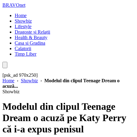
BRAVOnet
Home
Showbiz
Lifestyle
Dragoste și Relații
Health & Beauty
Casa si Gradina
Calatorii
Timp Liber
[psk_ad 970x250]
Home
›
Showbiz
›
Modelul din clipul Teenage Dream o
acuză...
Showbiz
Modelul din clipul Teenage
Dream o acuză pe Katy Perry
că i-a expus penisul