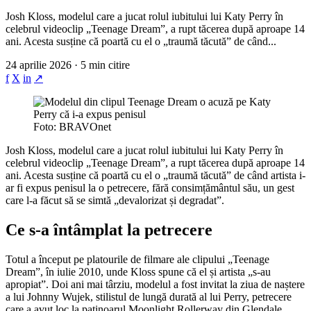
Josh Kloss, modelul care a jucat rolul iubitului lui Katy Perry în
celebrul videoclip „Teenage Dream”, a rupt tăcerea după aproape 14
ani. Acesta susține că poartă cu el o „traumă tăcută” de când...
24 aprilie 2026 · 5 min citire
f
X
in
↗
Foto: BRAVOnet
Josh Kloss, modelul care a jucat rolul iubitului lui Katy Perry în
celebrul videoclip „Teenage Dream”, a rupt tăcerea după aproape 14
ani. Acesta susține că poartă cu el o „traumă tăcută” de când artista i-
ar fi expus penisul la o petrecere, fără consimțământul său, un gest
care l-a făcut să se simtă „devalorizat și degradat”.
Ce s-a întâmplat la petrecere
Totul a început pe platourile de filmare ale clipului „Teenage
Dream”, în iulie 2010, unde Kloss spune că el și artista „s-au
apropiat”. Doi ani mai târziu, modelul a fost invitat la ziua de naștere
a lui Johnny Wujek, stilistul de lungă durată al lui Perry, petrecere
care a avut loc la patinoarul Moonlight Rollerway din Glendale,