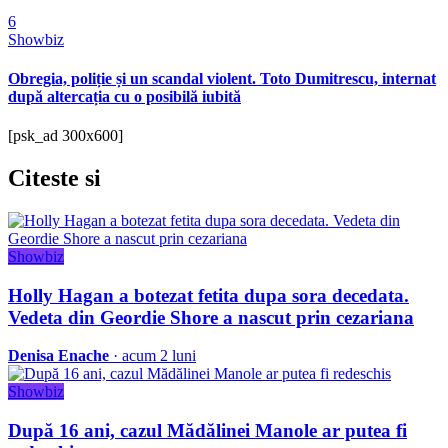
6
Showbiz
Obregia, poliție și un scandal violent. Toto Dumitrescu, internat
după altercația cu o posibilă iubită
[psk_ad 300x600]
Citeste
si
Showbiz
Holly Hagan a botezat fetita dupa sora decedata.
Vedeta din Geordie Shore a nascut prin cezariana
Denisa Enache
· acum 2 luni
Showbiz
După 16 ani, cazul Mădălinei Manole ar putea fi