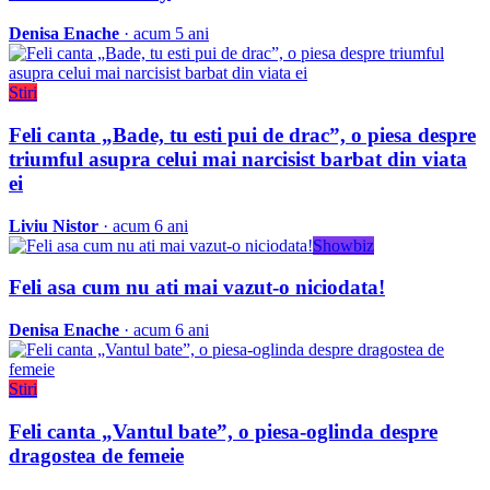
Denisa Enache
· acum 5 ani
Stiri
Feli canta „Bade, tu esti pui de drac”, o piesa despre
triumful asupra celui mai narcisist barbat din viata
ei
Liviu Nistor
· acum 6 ani
Showbiz
Feli asa cum nu ati mai vazut-o niciodata!
Denisa Enache
· acum 6 ani
Stiri
Feli canta „Vantul bate”, o piesa-oglinda despre
dragostea de femeie