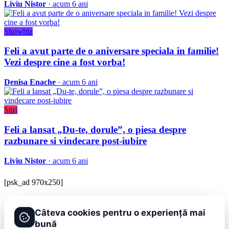
Liviu Nistor
· acum 6 ani
Showbiz
Feli a avut parte de o aniversare speciala in familie!
Vezi despre cine a fost vorba!
Denisa Enache
· acum 6 ani
Stiri
Feli a lansat „Du-te, dorule”, o piesa despre
razbunare si vindecare post-iubire
Liviu Nistor
· acum 6 ani
[psk_ad 970x250]
BRAVOnet
Câteva cookies pentru o experiență mai
Showbiz, vedete si tot ce misca in lumea mondena
bună