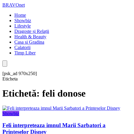
BRAVOnet
Home
Showbiz
Lifestyle
Dragoste și Relații
Health & Beauty
Casa si Gradina
Calatorii
Timp Liber
[psk_ad 970x250]
Eticheta
Etichetă: feli donose
Showbiz
Feli interpreteaza imnul Marii Sarbatori a
Printeselor Disney