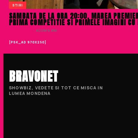
STIRI
SAMBATA DE LA ORA 20:00, MAREA PREMIER
PRIMA COMPETITIE SI PRIMELE IMAGINI CU 
LIVIU NISTOR
· ACUM 6 ANI
[PSK_AD 970X250]
BRAVONET
SHOWBIZ, VEDETE SI TOT CE MISCA IN
LUMEA MONDENA