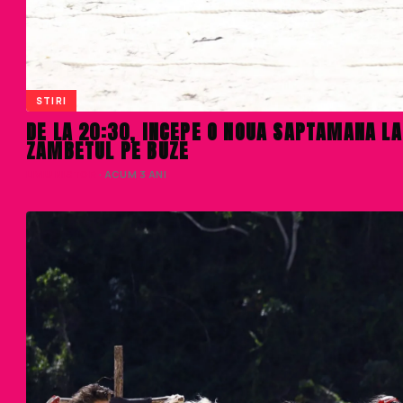
STIRI
DE LA 20:30, INCEPE O NOUA SAPTAMANA L
ZAMBETUL PE BUZE
LIVIU NISTOR
· ACUM 3 ANI