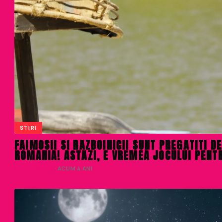
STIRI
FAIMOSII SI RAZBOINICII SUNT PREGATITI 
ROMANIA! ASTAZI, E VREMEA JOCULUI PENTR
LIVIU NISTOR
· ACUM 4 ANI