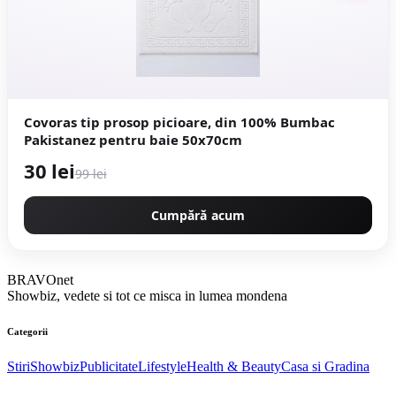
Covoras tip prosop picioare, din 100% Bumbac
Pakistanez pentru baie 50x70cm
30 lei
99 lei
Cumpără acum
BRAVOnet
Showbiz, vedete si tot ce misca in lumea mondena
Categorii
Stiri
Showbiz
Publicitate
Lifestyle
Health & Beauty
Casa si Gradina