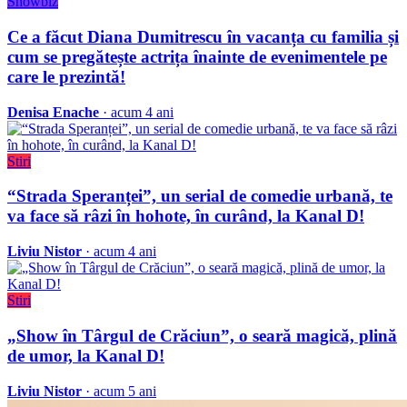
Showbiz
Ce a făcut Diana Dumitrescu în vacanța cu familia și
cum se pregătește actrița înainte de evenimentele pe
care le prezintă!
Denisa Enache
· acum 4 ani
Stiri
“Strada Speranței”, un serial de comedie urbană, te
va face să râzi în hohote, în curând, la Kanal D!
Liviu Nistor
· acum 4 ani
Stiri
„Show în Târgul de Crăciun”, o seară magică, plină
de umor, la Kanal D!
Liviu Nistor
· acum 5 ani