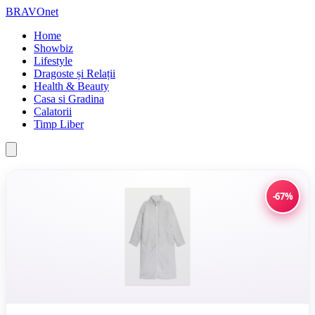
BRAVOnet
Home
Showbiz
Lifestyle
Dragoste și Relații
Health & Beauty
Casa si Gradina
Calatorii
Timp Liber
-67%