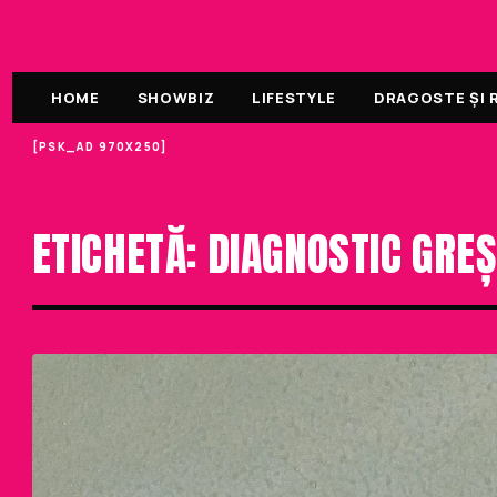
HOME
SHOWBIZ
LIFESTYLE
DRAGOSTE ȘI R
[PSK_AD 970X250]
ETICHETA
ETICHETĂ: DIAGNOSTIC GREȘ