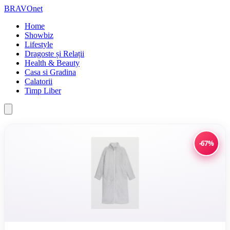
BRAVOnet
Home
Showbiz
Lifestyle
Dragoste și Relații
Health & Beauty
Casa si Gradina
Calatorii
Timp Liber
-67%