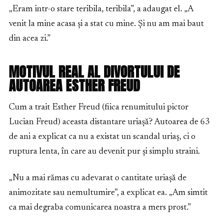
„Eram intr-o stare teribila, teribila”, a adaugat el. „A
venit la mine acasa și a stat cu mine. Și nu am mai baut
din acea zi.”
MOTIVUL REAL AL DIVORTULUI DE
AUTOAREA ESTHER FREUD
Cum a trait Esther Freud (fiica renumitului pictor
Lucian Freud) aceasta distantare uriașă? Autoarea de 63
de ani a explicat ca nu a existat un scandal uriaș, ci o
ruptura lenta, în care au devenit pur și simplu straini.
„Nu a mai rămas cu adevarat o cantitate uriașă de
animozitate sau nemultumire”, a explicat ea. „Am simtit
ca mai degraba comunicarea noastra a mers prost.”