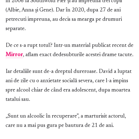
în 2006 la Southwold Pier și au impreuna trei copii
(Albie, Anna și Gene). Dar în 2020, dupa 27 de ani
petrecuti impreuna, au decis sa mearga pe drumuri
separate.
De ce s-a rupt totul? Intr-un material publicat recent de
Mirror
, aflam exact dedesubturile acestei drame tacute.
Iar detaliile sunt de-a dreptul dureroase. David a luptat
ani de zile cu o anxietate socială severa, care l-a impins
spre alcool chiar de când era adolescent, dupa moartea
tatalui sau.
„Sunt un alcoolic în recuperare”, a marturisit actorul,
care nu a mai pus gura pe bautura de 21 de ani.