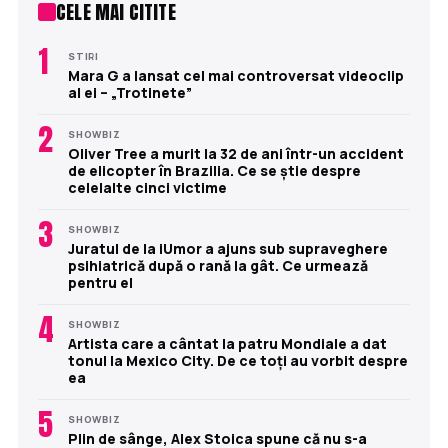
CELE MAI CITITE
1
STIRI
Mara G a lansat cel mai controversat videoclip
al ei – „Trotinete”
2
SHOWBIZ
Oliver Tree a murit la 32 de ani într-un accident
de elicopter în Brazilia. Ce se știe despre
celelalte cinci victime
3
SHOWBIZ
Juratul de la iUmor a ajuns sub supraveghere
psihiatrică după o rană la gât. Ce urmează
pentru el
4
SHOWBIZ
Artista care a cântat la patru Mondiale a dat
tonul la Mexico City. De ce toți au vorbit despre
ea
5
SHOWBIZ
Plin de sânge, Alex Stoica spune că nu s-a