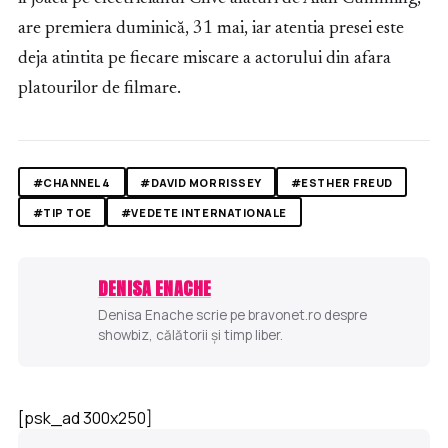
are premiera duminică, 31 mai, iar atentia presei este
deja atintita pe fiecare miscare a actorului din afara
platourilor de filmare.
#CHANNEL 4
#DAVID MORRISSEY
#ESTHER FREUD
#TIP TOE
#VEDETE INTERNATIONALE
DENISA ENACHE
Denisa Enache scrie pe bravonet.ro despre
showbiz, călătorii și timp liber.
[psk_ad 300x250]