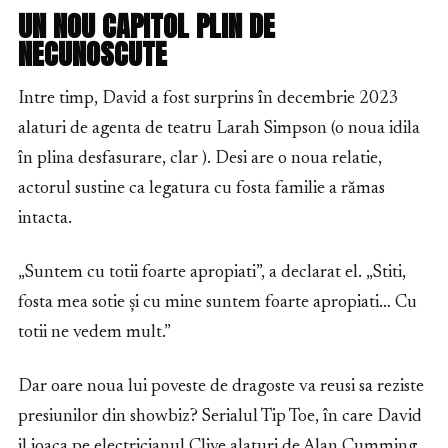
UN NOU CAPITOL PLIN DE
NECUNOSCUTE
Intre timp, David a fost surprins în decembrie 2023
alaturi de agenta de teatru Larah Simpson (o noua idila
în plina desfasurare, clar ). Desi are o noua relatie,
actorul sustine ca legatura cu fosta familie a rămas
intacta.
„Suntem cu totii foarte apropiati”, a declarat el. „Stiti,
fosta mea sotie și cu mine suntem foarte apropiati… Cu
totii ne vedem mult.”
Dar oare noua lui poveste de dragoste va reusi sa reziste
presiunilor din showbiz? Serialul Tip Toe, în care David
il joaca pe electricianul Clive alaturi de Alan Cumming,