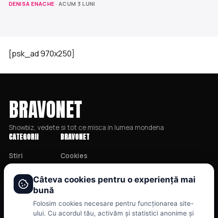
DENISA ENACHE
· ACUM 3 LUNI
[psk_ad 970x250]
BRAVONET
Showbiz, vedete si tot ce misca in lumea mondena
CATEGORII
BRAVONET
Stiri
Cookies
Showbiz
Publicitate
Câteva cookies pentru o experiență mai
Publicitate
Politica De Confidentialitate
bună
Lifestyle
Home
Folosim cookies necesare pentru funcționarea site-
Health & Beauty
Termeni și Condiții
ului. Cu acordul tău, activăm și statistici anonime și