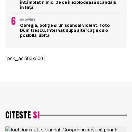
întâmplat nimic. De ce îi explodează scandalul
în față
6
SHOWBIZ
Obregia, poliție și un scandal violent. Toto
Dumitrescu, internat după altercația cu o
posibilă iubită
[psk_ad 300x600]
CITESTE
SI