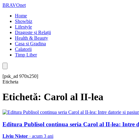
BRAVOnet
Home
Showbiz
Lifestyle
Dragoste și Relații
Health & Beauty
Casa si Gradina
Calatorii
Timp Liber
[psk_ad 970x250]
Eticheta
Etichetă: Carol al II-lea
Editura Publisol continua seria Carol al II-lea: Intre
Liviu Nistor
· acum 3 ani