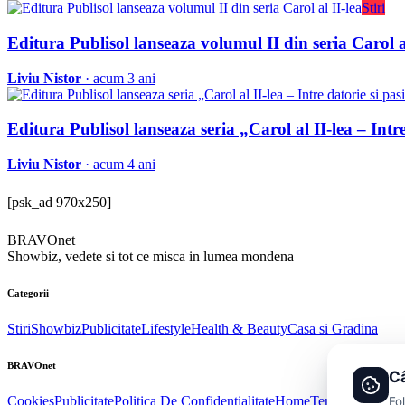
Stiri
Editura Publisol lanseaza volumul II din seria Carol al
Liviu Nistor
· acum 3 ani
Editura Publisol lanseaza seria „Carol al II-lea – Intr
Liviu Nistor
· acum 4 ani
[psk_ad 970x250]
BRAVOnet
Showbiz, vedete si tot ce misca in lumea mondena
Categorii
Stiri
Showbiz
Publicitate
Lifestyle
Health & Beauty
Casa si Gradina
BRAVOnet
Câ
Cookies
Publicitate
Politica De Confidentialitate
Home
Termeni și Condi
Fo