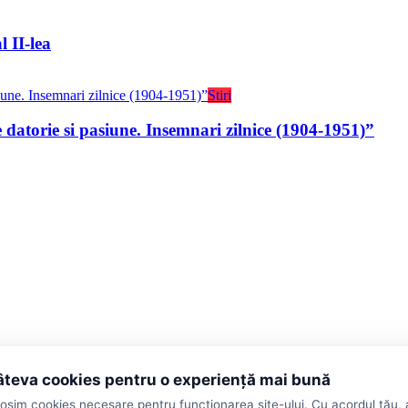
 II-lea
Stiri
e datorie si pasiune. Insemnari zilnice (1904-1951)”
teva cookies pentru o experiență mai bună
ții
losim cookies necesare pentru funcționarea site-ului. Cu acordul tău,